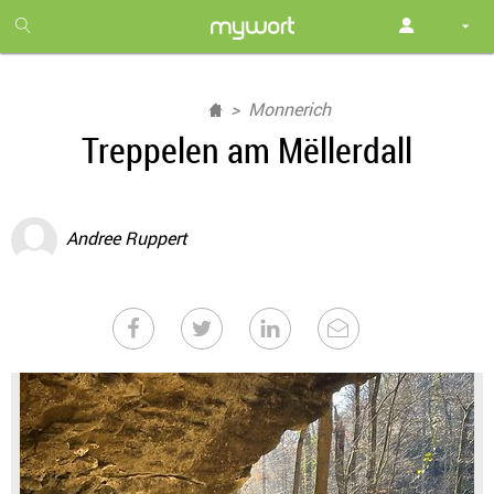
1
month
free
Monnerich
Treppelen am Mëllerdall
Andree Ruppert