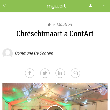
1
month
free
Moutfort
Chrëschtmaart a ContArt
Commune De Contern