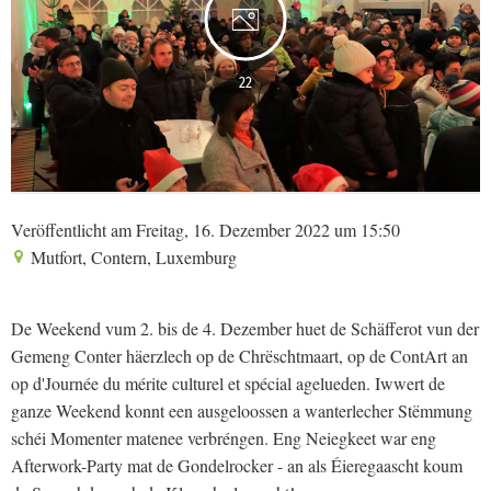
22
Veröffentlicht am Freitag, 16. Dezember 2022 um 15:50
Mutfort, Contern, Luxemburg
De Weekend vum 2. bis de 4. Dezember huet de Schäfferot vun der
Gemeng Conter häerzlech op de Chrëschtmaart, op de ContArt an
op d'Journée du mérite culturel et spécial agelueden. Iwwert de
ganze Weekend konnt een ausgeloossen a wanterlecher Stëmmung
schéi Momenter matenee verbréngen. Eng Neiegkeet war eng
Afterwork-Party mat de Gondelrocker - an als Éieregaascht koum