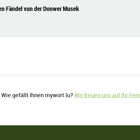
ten Fändel vun der Donwer Musek
Wie gefällt Ihnen mywort.lu?
Wir freuen uns auf Ihr Fe