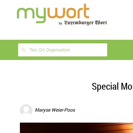
1
month
free
Text, Ort, Organisation
Special Mo
Maryse Weier-Poos