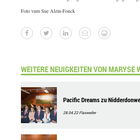
Foto vum Sue Alzin-Fonck
WEITERE NEUIGKEITEN VON MARYSE 
Pacific Dreams zu Nidderdonwen
28.04.22
Flaxweiler