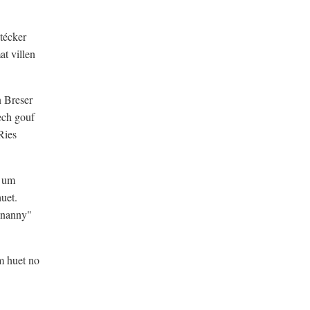
técker
t villen
n Breser
ech gouf
Ries
t um
uet.
enanny"
m huet no