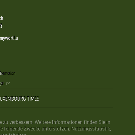
ch
rg
@mywort.lu
nformation
gen
LUXEMBOURG TIMES
zu verbessern. Weitere Informationen finden Sie in
die folgende Zwecke unterstützen: Nutzungsstatistik,