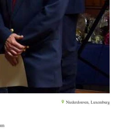
Niederdonven, Luxemburg
kum