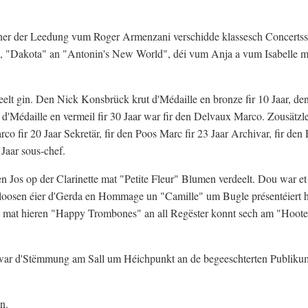
ner der Leedung vum Roger Armenzani verschidde klassesch Concertss
", "Dakota" an "Antonin's New World", déi vum Anja a vum Isabelle ma
elt gin. Den Nick Konsbrück krut d'Médaille en bronze fir 10 Jaar, de
n d'Médaille en vermeil fir 30 Jaar war fir den Delvaux Marco. Zousätzl
o fir 20 Jaar Sekretär, fir den Poos Marc fir 23 Jaar Archivar, fir den 
 Jaar sous-chef.
den Jos op der Clarinette mat "Petite Fleur" Blumen verdeelt. Dou war e
loosen éier d'Gerda en Hommage un "Camille" um Bugle présentéiert h
n mat hieren "Happy Trombones" an all Regëster konnt sech am "Hoot
war d'Stëmmung am Sall um Héichpunkt an de begeeschterten Publiku
n.