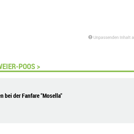
Unpassenden Inhalt 
WEIER-POOS >
 bei der Fanfare "Mosella"