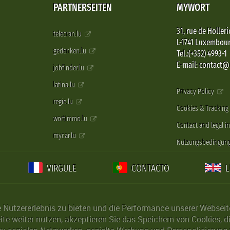
PARTNERSEITEN
MYWORT
31, rue de Holleri
telecran.lu
L-1741 Luxembou
gedenken.lu
Tel.:(+352) 4993-1
E-mail: contact
jobfinder.lu
latina.lu
Privacy Policy
regie.lu
Cookies & Tracking
wortimmo.lu
Contact and legal i
mycar.lu
Nutzungsbedingun
VIRGULE
CONTACTO
Nutzererlebnis zu bieten und die Performance unserer Webseite 
ite weiter nutzen, akzeptieren Sie das Speichern von Cookies, 