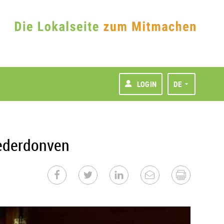
LOGIN
DE
iederdonven