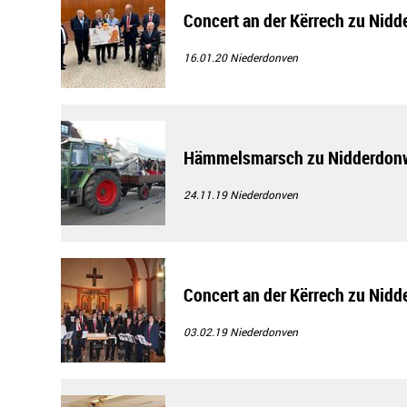
Concert an der Kërrech zu Nid
16.01.20
Niederdonven
Hämmelsmarsch zu Nidderdon
24.11.19
Niederdonven
Concert an der Kërrech zu Nid
03.02.19
Niederdonven