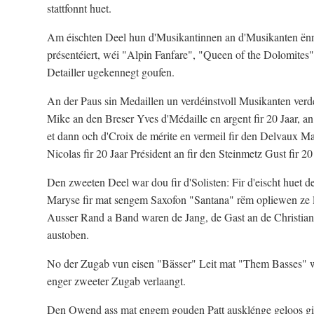
stattfonnt huet.
Am éischten Deel hun d'Musikantinnen an d'Musikanten ën
présentéiert, wéi "Alpin Fanfare", "Queen of the Dolomites
Detailler ugekennegt goufen.
An der Paus sin Medaillen un verdéinstvoll Musikanten verde
Mike an den Breser Yves d'Médaille en argent fir 20 Jaar, a
et dann och d'Croix de mérite en vermeil fir den Delvaux Marc
Nicolas fir 20 Jaar Président an fir den Steinmetz Gust fir 20
Den zweeten Deel war dou fir d'Solisten: Fir d'eischt huet 
Maryse fir mat sengem Saxofon "Santana" rëm opliewen ze 
Ausser Rand a Band waren de Jang, de Gast an de Christia
austoben.
No der Zugab vun eisen "Bässer" Leit mat "Them Basses" 
enger zweeter Zugab verlaangt.
Den Owend ass mat engem gouden Patt ausklénge geloos gi