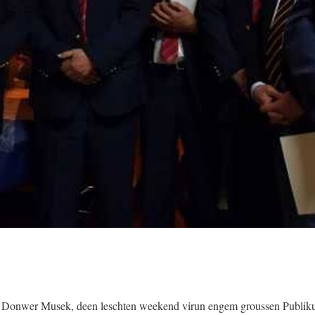
 der Donwer Musek, deen leschten weekend virun engem groussen Publi