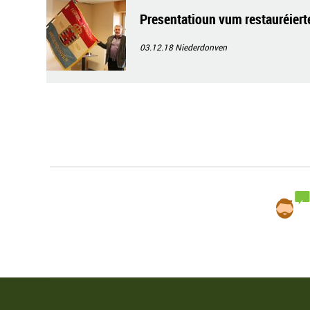
Presentatioun vum restauréier
03.12.18
Niederdonven