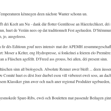
l Temperaturen kënnegen deen nächste Wanter schonn un.
déi Keelt am Nu - dank där flotter Gentillesse an Häerzlechkeet, déi 
run, huet de Veräin nees op dat traditionnelt Fest agelueden. D'Stëmmu
, jo, ausgelooss.
h fir dës Editioun gouf nees intensiv mat der APEMH zesummegeschafft
rt: Moser a Kelter, eng Hydropresse, si fonkelnei a feieren elo Première
an a Fläschen agefëllt. D'Freed ass grouss, bei allen, déi present sinn.
schen sinn all biologesch. Absolute Renner awer bleift ... deen äusser
Comité huet es dëst Joer duebel esou vill virbereet ewéi soss, an dach 
ësem Klassiker ginn awer och nach aner regional Produkter ugebueden,
 gesmokede Spare-Ribs, ewéi och Bouletten mat passende Beilagen gin