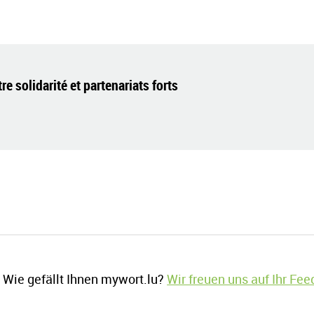
e solidarité et partenariats forts
Wie gefällt Ihnen mywort.lu?
Wir freuen uns auf Ihr Fe