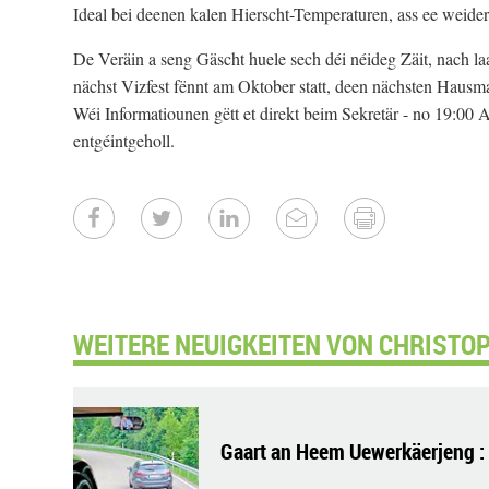
Ideal bei deenen kalen Hierscht-Temperaturen, ass ee weide
De Veräin a seng Gäscht huele sech déi néideg Zäit, nach la
nächst Vizfest fënnt am Oktober statt, deen nächsten Hausm
Wéi Informatiounen gëtt et direkt beim Sekretär - no 19:00
entgéintgeholl.
WEITERE NEUIGKEITEN VON CHRISTOP
Gaart an Heem Uewerkäerjeng : „