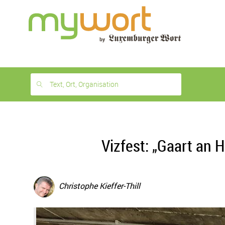
1
month
free
Text, Ort, Organisation
Vizfest: „Gaart an 
Christophe Kieffer-Thill