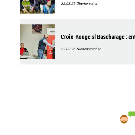
22.03.26
Oberkerschen
Croix-Rouge sl Bascharage : entr
22.03.26
Niederkerschen