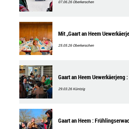
07.06.26
Oberkerschen
Mit „Gaart an Heem Uewerkäerje
25.05.26
Oberkerschen
Gaart an Heem Uewerkäerjeng : „
29.03.26
Küntzig
Gaart an Heem : Frühlingserwac