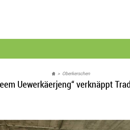
Oberkerschen
Heem Uewerkäerjeng“ verknäppt Trad