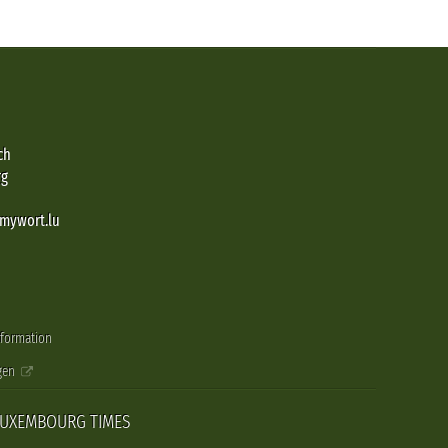
ch
rg
@mywort.lu
nformation
gen
LUXEMBOURG TIMES