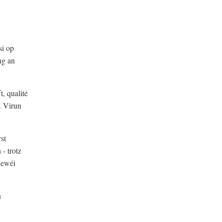
si op
ng an
, qualité
. Virun
st
- trotz
 ewéi
n