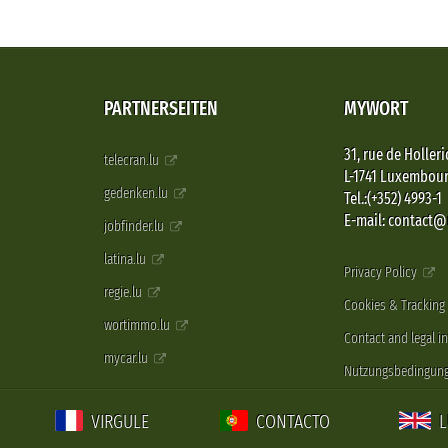
PARTNERSEITEN
MYWORT
31, rue de Holleri
telecran.lu
L-1741 Luxembou
gedenken.lu
Tel.:(+352) 4993-1
E-mail: contact
jobfinder.lu
latina.lu
Privacy Policy
regie.lu
Cookies & Tracking
wortimmo.lu
Contact and legal i
mycar.lu
Nutzungsbedingun
VIRGULE
CONTACTO