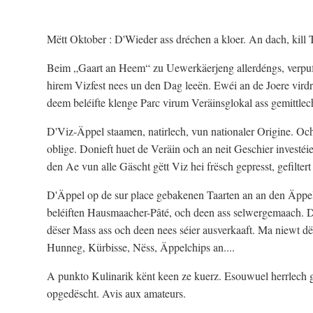
Mëtt Oktober : D'Wieder ass dréchen a kloer. An dach, kil
Beim „Gaart an Heem“ zu Uewerkäerjeng allerdéngs, verpufft 
hirem Vizfest nees un den Dag leeën. Ewéi an de Joere vird
deem beléifte klenge Parc virum Veräinsglokal ass gemittlech
D'Viz-Äppel staamen, natirlech, vun nationaler Origine. Oc
oblige. Donieft huet de Veräin och an neit Geschier investéie
den Ae vun alle Gäscht gëtt Viz hei frësch gepresst, gefiltert 
D'Äppel op de sur place gebakenen Taarten an an den Äppeltä
beléiften Hausmaacher-Pâté, och deen ass selwergemaach. De 
dëser Mass ass och deen nees séier ausverkaaft. Ma niewt d
Hunneg, Kürbisse, Nëss, Äppelchips an....
A punkto Kulinarik kënt keen ze kuerz. Esouwuel herrlech
opgedëscht. Avis aux amateurs.