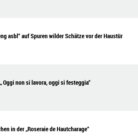
ng asbl“ auf Spuren wilder Schätze vor der Haustür
 Oggi non si lavora, oggi si festeggia“
hen in der „Roseraie de Hautcharage“