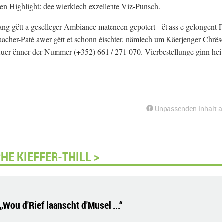
ren Highlight: dee wierklech exzellente Viz-Punsch.
ang gëtt a geselleger Ambiance mateneen gepotert - ët ass e gelongent F
aacher-Paté awer gëtt et schonn éischter, nämlech um Käerjenger Chrës
 Auer ënner der Nummer (+352) 661 / 271 070. Vierbestellunge ginn hei
Unpassenden Inhalt 
HE KIEFFER-THILL >
Wou d'Rief laanscht d'Musel ...“