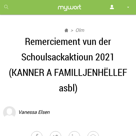
1
month
free
Olm
Remerciement vun der
Schoulsackaktioun 2021
(KANNER A FAMILLJENHËLLEF
asbl)
Vanessa Elsen