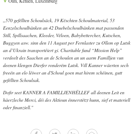
Olm, Kehlen, Luxemburg
,,570 gefëllten Schoulsäck, 19 Këschten Schoulmaterial, 53
Eenzelschoulbänken an 42 Duebelschoulbänken mat passenden
Still, Spillsaachen, Kleeder, Vëloen, Babybettercher, Kutschen,
Buggyen asw. sinn den 11 August per Fernlaster zu Ollem op Lutsk
an d’Ukrain transportéiert gi. Charitable fund “Mission Help”
verdeelt des Saachen an de Schoulen an un aarm Familljen vun
deenen klengen Dierfer ronderëm Lutsk. Vill Kanner wäerten sech
freeën an elo léiwer an d'Schoul goen mat hirem schéinen, gutt
gefëllten Schoulsak.
Dofir seet KANNER A FAMILLJENHËLLEF all deenen Leit en
häerzleche Merci, déi des Aktioun ënnerstëtzt hunn, sief et materiell
oder finanziell.''