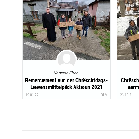
Vanessa Elsen
Remerciement vun der Chrëschtdags-
Chrësch
Liewensmëttelpäck Aktioun 2021
aarm
19.01.22
OLM
23.10.21