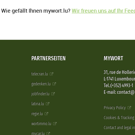
Wie gefällt Ihnen mywort.lu?
Wir freuen uns auf Ihr Fe
PARTNERSEITEN
MYWORT
31, rue de Holleri
telecran.lu
L-1741 Luxembou
gedenken.lu
Tel.:(+352) 4993-1
E-mail: contact
jobfinder.lu
latina.lu
Privacy Policy
regie.lu
Cookies & Tracking
wortimmo.lu
Contact and legal i
mycar.lu