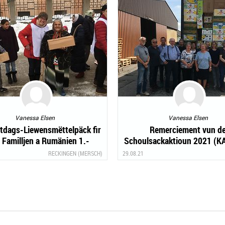
Vanessa Elsen
Vanessa Elsen
tdags-Liewensmëttelpäck fir
Remerciement vun de
 Familljen a Rumänien 1.-
Schoulsackaktioun 2021 (
20.11.2021
FAMILLJENHËLLEF asb
RECKINGEN (MERSCH)
29.08.21