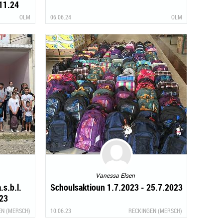
.11.24
OLM
06.06.24
OLM
Vanessa Elsen
.s.b.l.
Schoulsaktioun 1.7.2023 - 25.7.2023
023
EN (MERSCH)
10.06.23
RECKINGEN (MERSCH)