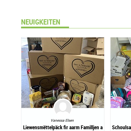
NEUIGKEITEN
Vanessa Elsen
Liewensmëttelpäck fir aarm Familljen a
Schoulsa