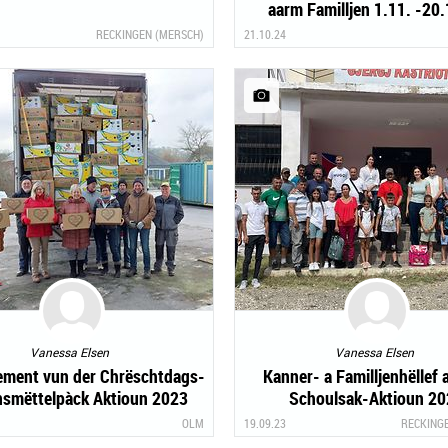
aarm Familljen 1.11. -20
RECKINGEN (MERSCH)
21.10.24
Vanessa Elsen
Vanessa Elsen
ement vun der Chrëschtdags-
Kanner- a Familljenhëllef a
nsmëttelpàck Aktioun 2023
Schoulsak-Aktioun 2
OLM
19.09.23
RECKING