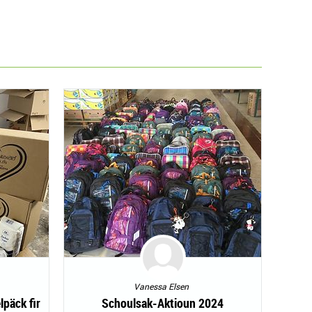
Vanessa Elsen
päck fir
Schoulsak-Aktioun 2024