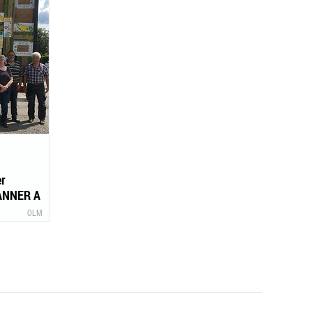
r
KANNER A
l)
OLM