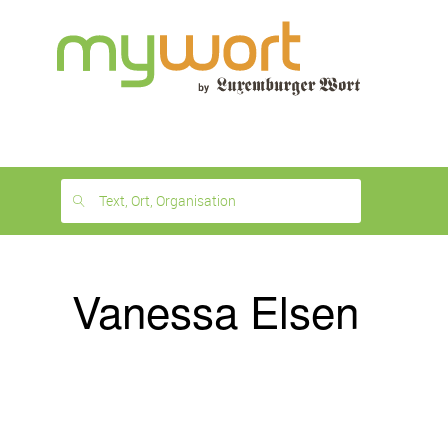
1
month
free
Text, Ort, Organisation
Vanessa Elsen