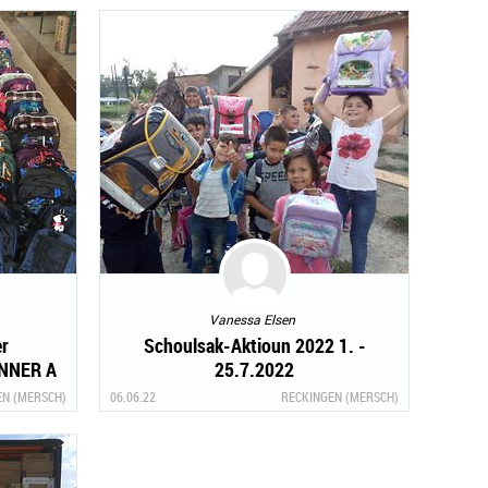
Vanessa Elsen
r
Schoulsak-Aktioun 2022 1. -
ANNER A
25.7.2022
l)
EN (MERSCH)
06.06.22
RECKINGEN (MERSCH)