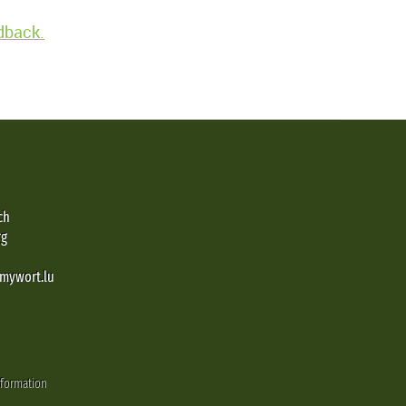
edback.
ch
rg
@mywort.lu
nformation