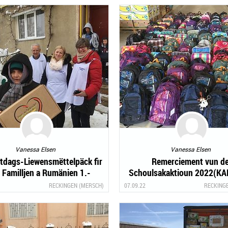
Vanessa Elsen
Vanessa Elsen
tdags-Liewensmëttelpäck fir
Remerciement vun de
 Familljen a Rumänien 1.-
Schoulsakaktioun 2022(K
20.11.2022
FAMILLJENHËLLEF asb
RECKINGEN (MERSCH)
07.09.22
RECKING