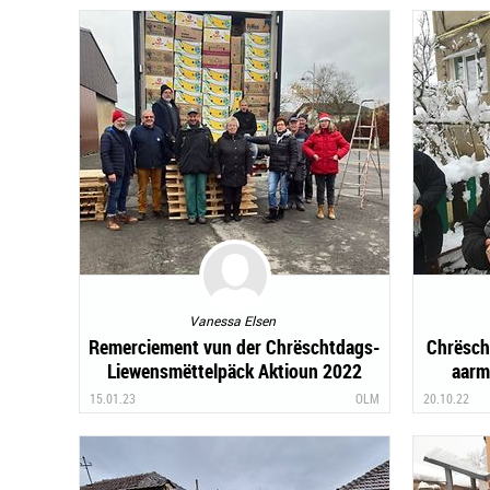
Vanessa Elsen
Remerciement vun der Chrëschtdags-
Chrësch
Liewensmëttelpäck Aktioun 2022
aarm
15.01.23
OLM
20.10.22