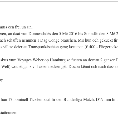
uss een fréi un sin.
ueren, an daat vun Donneschdës den 5 Mé 2016 bis Sonndës den 8 Mé 
i nach schaffen nëmmen 1 Dâg Congé brauchen. Mir hun och gekuckt fi
s vill ze deier an Transportkäschten geng kommen (€ 400,- Fliegerticke
esbus vum Voyages Weber op Hamburg ze fueren an domatt 2 ganzer 
Welt) wou ët ganz vill ze entdecken gët. Dozou kënnt och nach dass d
by
r hun 17 nominell Tickéen kaaf fir den Bundesliga Match. D’Nimm fir 
statiounen: