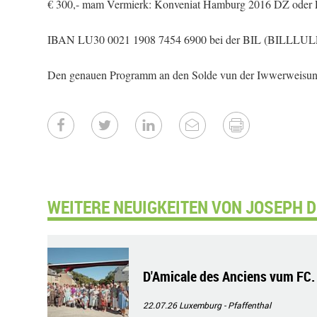
€ 300,- mam Vermierk: Konveniat Hamburg 2016 DZ oder
IBAN LU30 0021 1908 7454 6900 bei der BIL (BILLLUL
Den genauen Programm an den Solde vun der Iwwerweisung
WEITERE NEUIGKEITEN VON JOSEPH 
D'Amicale des Anciens vum FC. 
22.07.26
Luxemburg - Pfaffenthal