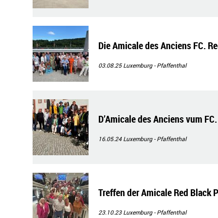
Die Amicale des Anciens FC. Red
03.08.25
Luxemburg - Pfaffenthal
D’Amicale des Anciens vum FC. 
16.05.24
Luxemburg - Pfaffenthal
Treffen der Amicale Red Black 
23.10.23
Luxemburg - Pfaffenthal