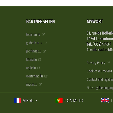
PARTNERSEITEN
MYWORT
31, rue de Holleri
telecran.lu
L-1741 Luxembou
gedenken.lu
Tel.:(+352) 4993-1
E-mail: contact
jobfinder.lu
latina.lu
Privacy Policy
regie.lu
Cookies & Tracking
wortimmo.lu
Contact and legal i
mycar.lu
Nutzungsbedingun
VIRGULE
CONTACTO