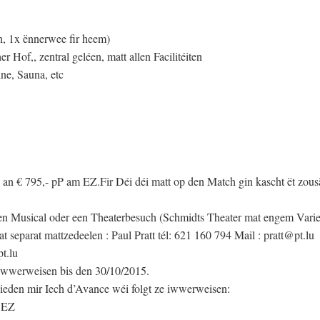
n, 1x ënnerwee fir heem)
Hof,, zentral geléen, matt allen Facilitéiten
ne, Sauna, etc
 an € 795,- pP am EZ.Fir Déi déi matt op den Match gin kascht ët zous
 een Musical oder een Theaterbesuch (Schmidts Theater mat engem Varie
 separat mattzedeelen : Paul Pratt tél: 621 160 794 Mail : pratt@pt.lu
t.lu
 iwwerweisen bis den 30/10/2015.
 bieden mir Iech d’Avance wéi folgt ze iwwerweisen:
 EZ