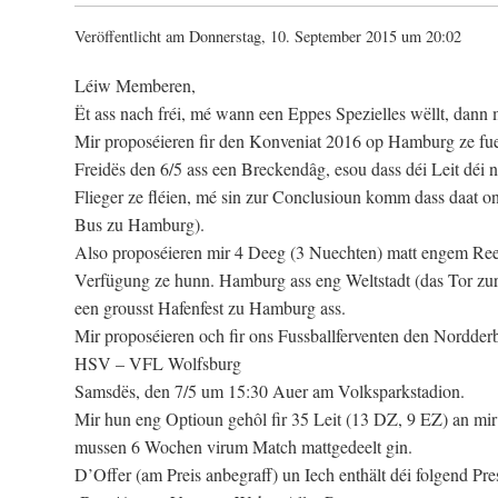
Veröffentlicht am Donnerstag, 10. September 2015 um 20:02
Léiw Memberen,
Ët ass nach fréi, mé wann een Eppes Spezielles wëllt, dann m
Mir proposéieren fir den Konveniat 2016 op Hamburg ze f
Freidës den 6/5 ass een Breckendâg, esou dass déi Leit dé
Flieger ze fléien, mé sin zur Conclusioun komm dass daat on
Bus zu Hamburg).
Also proposéieren mir 4 Deeg (3 Nuechten) matt engem Re
Verfügung ze hunn. Hamburg ass eng Weltstadt (das Tor zur 
een grousst Hafenfest zu Hamburg ass.
Mir proposéieren och fir ons Fussballferventen den Nordder
HSV – VFL Wolfsburg
Samsdës, den 7/5 um 15:30 Auer am Volksparkstadion.
Mir hun eng Optioun gehôl fir 35 Leit (13 DZ, 9 EZ) an mi
mussen 6 Wochen virum Match mattgedeelt gin.
D’Offer (am Preis anbegraff) un Iech enthält déi folgend Pre