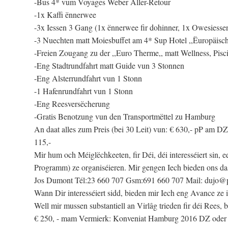
-Bus 4* vum Voyages Weber Aller-Retour
-1x Kaffi ënnerwee
-3x Iessen 3 Gang (1x ënnerwee fir dohinner, 1x Owesiesse
-3 Nuechten matt Moiesbuffet am 4* Sup Hotel ,,Ëuropäischer 
-Freien Zougang zu der ,,Euro Therme,, matt Wellness, Pisci
-Eng Stadtrundfahrt matt Guide vun 3 Stonnen
-Eng Alsterrundfahrt vun 1 Stonn
-1 Hafenrundfahrt vun 1 Stonn
-Eng Reesversëcherung
-Gratis Benotzung vun den Transportmëttel zu Hamburg
An daat alles zum Preis (bei 30 Leit) vun: € 630,- pP am DZ
115,-
Mir hum och Méiglëchkeeten, fir Déi, déi interesséiert sin,
Programm) ze organiséieren. Mir gengen Iech bieden ons daat
Jos Dumont Tél:23 660 707 Gsm:691 660 707 Mail: dujo@p
Wann Dir interesséiert sidd, bieden mir Iech eng Avance ze
Well mir mussen substantiell an Virlâg trieden fir déi Rees,
€ 250, - mam Vermierk: Konveniat Hamburg 2016 DZ oder