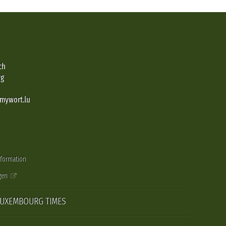
ch
rg
@mywort.lu
nformation
gen
LUXEMBOURG TIMES