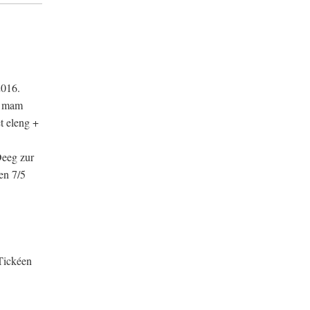
2016.
r mam
t eleng +
Deeg zur
en 7/5
Tickéen