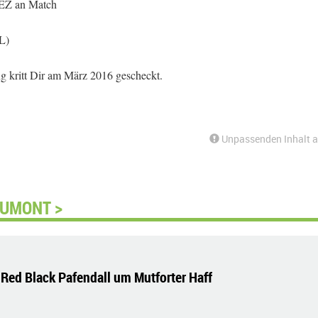
 EZ an Match
L)
 kritt Dir am März 2016 gescheckt.
Unpassenden Inhalt 
DUMONT >
Red Black Pafendall um Mutforter Haff