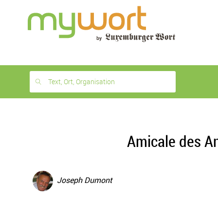
1
month
free
Text, Ort, Organisation
Amicale des An
Joseph Dumont