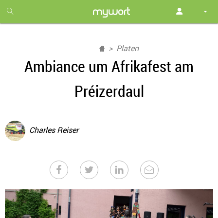
1
month
free
Platen
Ambiance um Afrikafest am
Préizerdaul
Charles Reiser