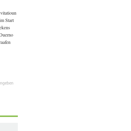
vitatioun
m Start
rekens
. Duerno
raafen
angeben