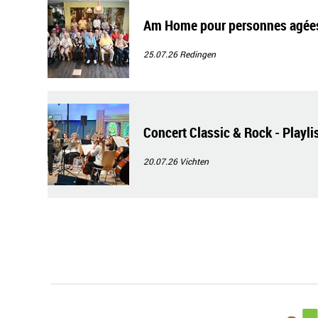
Am Home pour personnes agées S
25.07.26
Redingen
Concert Classic & Rock - Playli
20.07.26
Vichten