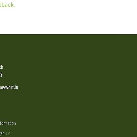
edback.
ch
rg
@mywort.lu
nformation
gen