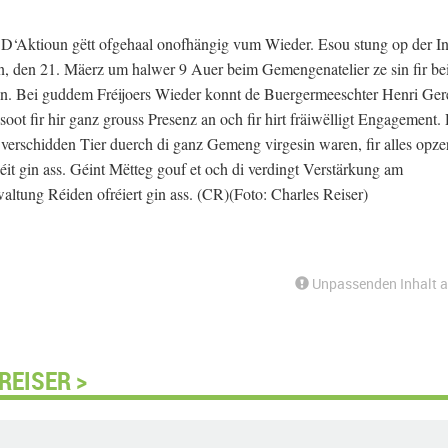
 D‘Aktioun gëtt ofgehaal onofhängig vum Wieder. Esou stung op der In
 den 21. Mäerz um halwer 9 Auer beim Gemengenatelier ze sin fir bei
in. Bei guddem Fréijoers Wieder konnt de Buergermeeschter Henri Ge
oot fir hir ganz grouss Presenz an och fir hirt fräiwëlligt Engagement
verschidden Tier duerch di ganz Gemeng virgesin waren, fir alles opze
t gin ass. Géint Mëtteg gouf et och di verdingt Verstärkung am
ltung Réiden ofréiert gin ass. (CR)(Foto: Charles Reiser)
Unpassenden Inhalt 
REISER >