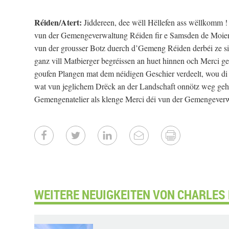
Réiden/Atert:
Jiddereen, dee wëll Hëllefen ass wëllkomm !
vun der Gemengeverwaltung Réiden fir e Samsden de Moien,
vun der grousser Botz duerch d’Gemeng Réiden derbéi ze s
ganz vill Matbierger begréissen an huet hinnen och Merci ges
goufen Plangen mat dem néidigen Geschier verdeelt, wou di 
wat vun jeglichem Drëck an der Landschaft onnötz weg gehéi
Gemengenatelier als klenge Merci déi vun der Gemengeverwa
WEITERE NEUIGKEITEN VON CHARLES 