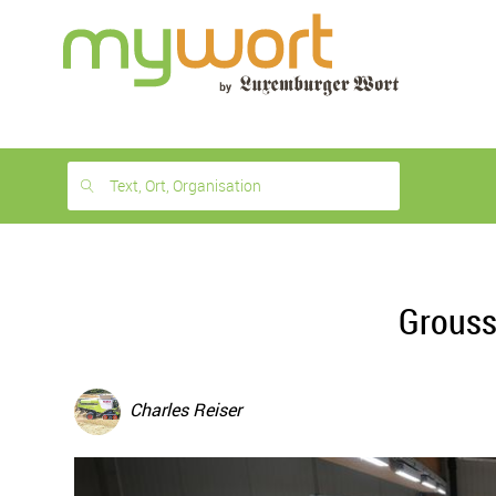
1
month
free
Text, Ort, Organisation
Grouss 
Charles Reiser