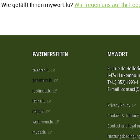
Wie gefällt Ihnen mywort.lu?
Wir freuen uns auf Ihr Fe
PARTNERSEITEN
MYWORT
31, rue de Holleri
telecran.lu
L-1741 Luxembou
gedenken.lu
Tel.:(+352) 4993-1
E-mail: contact
jobfinder.lu
latina.lu
Privacy Policy
regie.lu
Cookies & Tracking
wortimmo.lu
Contact and legal i
mycar.lu
Nutzungsbedingun