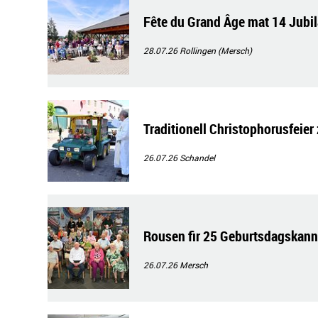
Fête du Grand Âge mat 14 Jubi
28.07.26
Rollingen (Mersch)
Traditionell Christophorusfeier
26.07.26
Schandel
Rousen fir 25 Geburtsdagskann
26.07.26
Mersch