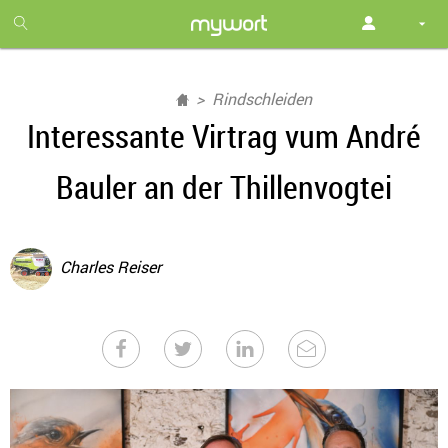
1
month
free
Rindschleiden
Interessante Virtrag vum André
Bauler an der Thillenvogtei
Charles Reiser