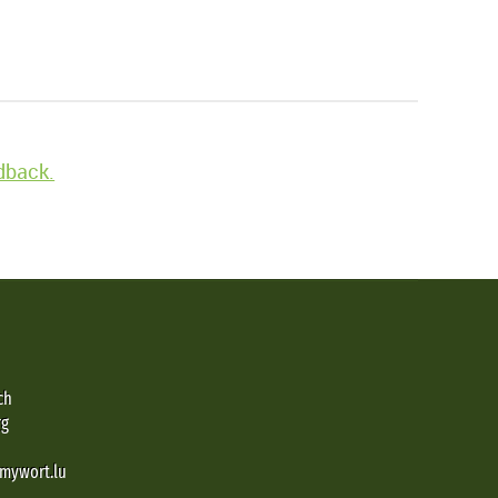
edback.
ch
rg
@mywort.lu