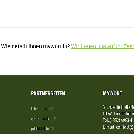
Wie gefällt Ihnen mywort.lu?
Wir freuen uns auf Ihr Fe
PARTNERSEITEN
MYWORT
31, rue de Holleri
telecran.lu
L-1741 Luxembou
gedenken.lu
Tel.:(+352) 4993-1
E-mail: contact
jobfinder.lu