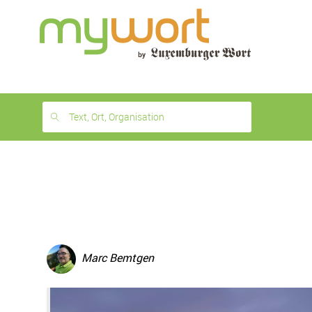
1
month
free
Text, Ort, Organisation
Marc Bemtgen