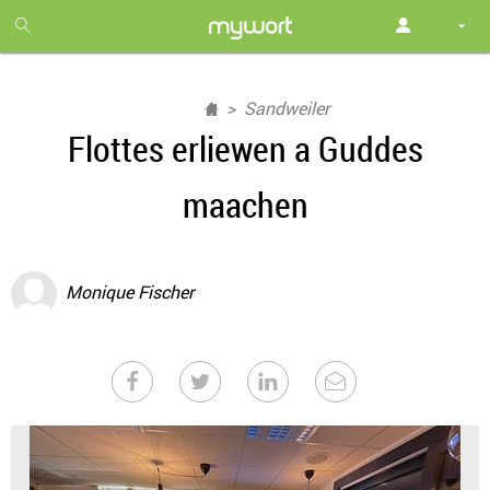
1
month
free
Sandweiler
Flottes erliewen a Guddes
maachen
Monique Fischer