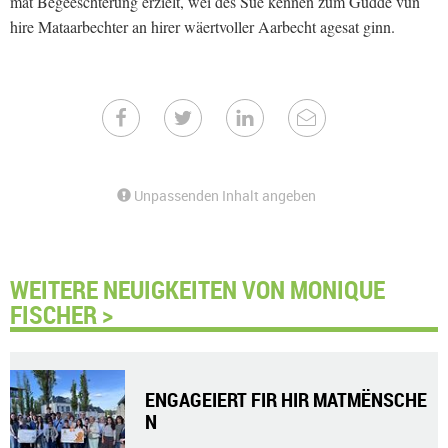
mat Begeeschterung erzielt, wéi des Sue kënnen zum Gudde vun
hire Mataarbechter an hirer wäertvoller Aarbecht agesat ginn.
Unpassenden Inhalt angeben
WEITERE NEUIGKEITEN VON MONIQUE
FISCHER >
ENGAGEIERT FIR HIR MATMËNSCHE
N