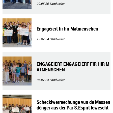
29.05.26
Sandweiler
Engagéiert fir hir Matmënschen
19.07.24
Sandweiler
ENGAGEIERT ENGAGEIERT FIR HIR M
ATMENSCHEN
06.07.23
Sandweiler
Scheckiwerreechunge vun de Massen
dénger aus der Par S.Esprit Iewescht-