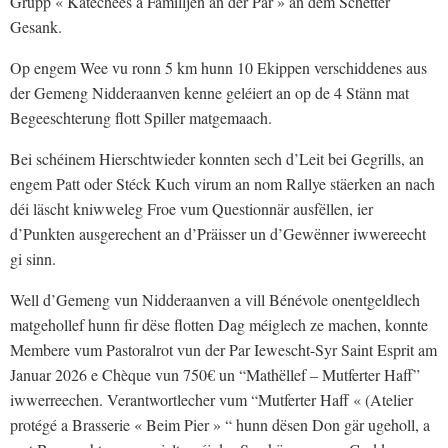
Grupp « Katechees a Familljen an der Par » an dem Schëtter
Gesank.
Op engem Wee vu ronn 5 km hunn 10 Ekippen verschiddenes aus
der Gemeng Nidderaanven kenne geléiert an op de 4 Stänn mat
Begeeschterung flott Spiller matgemaach.
Bei schéinem Hierschtwieder konnten sech d’Leit bei Gegrills, an
engem Patt oder Stéck Kuch virum an nom Rallye stäerken an nach
déi läscht kniwweleg Froe vum Questionnär ausfëllen, ier
d’Punkten ausgerechent an d’Präisser un d’Gewënner iwwereecht
gi sinn.
Well d’Gemeng vun Nidderaanven a vill Bénévole onentgeldlech
matgehollef hunn fir dëse flotten Dag méiglech ze machen, konnte
Membere vum Pastoralrot vun der Par Iewescht-Syr Saint Esprit am
Januar 2026 e Chèque vun 750€ un “Mathëllef – Mutferter Haff”
iwwerreechen. Verantwortlecher vum “Mutferter Haff « (Atelier
protégé a Brasserie « Beim Pier » “ hunn dësen Don gär ugeholl, a