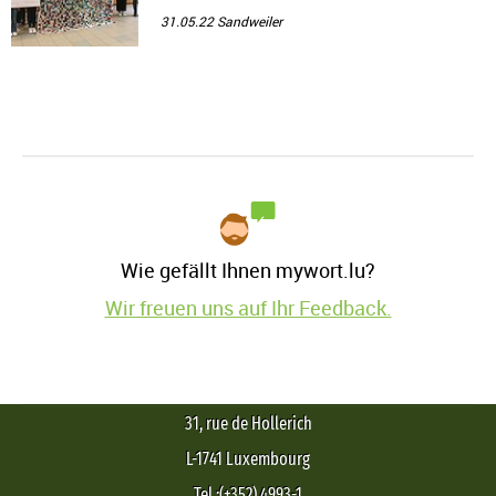
Syr
31.05.22
Sandweiler
Wie gefällt Ihnen mywort.lu?
Wir freuen uns auf Ihr Feedback.
31, rue de Hollerich
L-1741 Luxembourg
Tel.:(+352) 4993-1