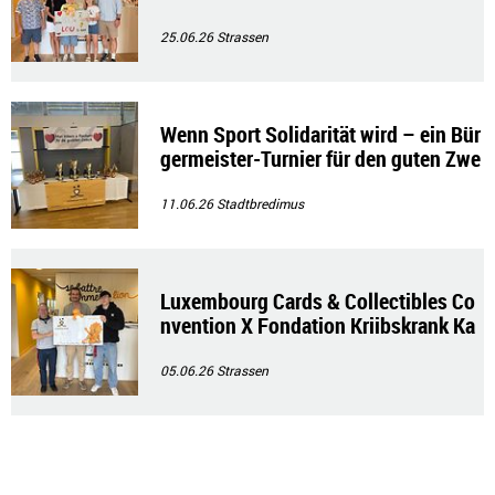
25.06.26
Strassen
Wenn Sport Solidarität wird – ein Bür
germeister-Turnier für den guten Zwe
ck
11.06.26
Stadtbredimus
Luxembourg Cards & Collectibles Co
nvention X Fondation Kriibskrank Ka
nner💜💛🦁
05.06.26
Strassen