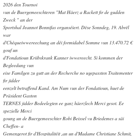
2026 den Tournoi
vun de Buergemeeschteren "Mat Häerz a Rackett fir de gudden
Zweck " an der
Sportshal Jeannot Bonnifas organséiert. Dëse Sonndeg, 19. Abrël
war
d'Chèqueiwwereechung an déi formidabel Somme vun 13.470.72 €
gouf un
d'Fondatioun Kriibskrank Kanner iwwereecht. Si kommen der
Begleedung vun
eise Familgen zu gutt an der Recherche no ugepassten Traitementer
fir jidder
eenzelt betraffend Kand. Am Num vun der Fondatioun, huet de
Präsident Gaston
TERNES jidder Bedeelegten ee ganz häerzlech Merci gesot. Ee
spezielle Merci
goung un de Buergemeeschter Robi Beissel vu Briedemes a säi
Cheffen- a
Gemengerot fir d'Hospitalitéit ,an un d'Madame Christiane Schmit,