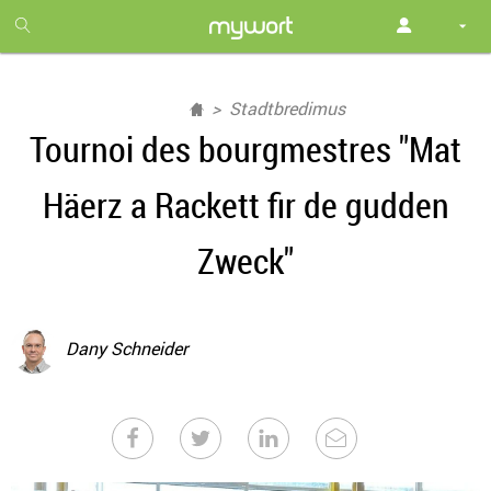
1
month
free
Stadtbredimus
Tournoi des bourgmestres "Mat
Häerz a Rackett fir de gudden
Zweck"
Dany Schneider