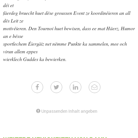
déi et
fäerdeg bruecht huet dëse groussen Event ze koordinéieren an all
dës Leit ze
motivéieren. Den Tournoi huet bewisen, dass ee mat Häerz, Humor
an e bësse
sportlechem Éiergäiz net nëmme Punkte ka sammelen, mee och
virun allem eppes
wierklech Guddes ka bewierken.
Unpassenden Inhalt angeben