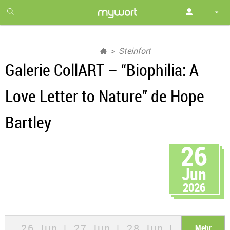
1
month
free
Steinfort
Galerie CollART – “Biophilia: A
Love Letter to Nature” de Hope
Bartley
26
Jun
2026
26 Jun
27 Jun
28 Jun
Mehr