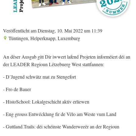
Veröffentlicht am Dienstag, 10. Mai 2022 um 11:39
Tüntingen, Helperknapp, Luxemburg
An dëser Ausgab gitt Dir iwwert lafend Projeten informéiert déi an
der LEADER Regioun Lëtzebuerg West stattfannen:
- D’Jugend schwätz mat zu Stengefort
- Fro de Bauer
- HistoSchool: Lokalgeschicht aktiv erliewen
- Eng grouss Entwécklung fir de Vëlo am Weste vum Land
- Guttland.Trails: déi schéinste Wanderweeër an der Regioun