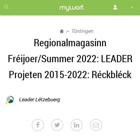
1
month
free
Tüntingen
Regionalmagasinn
Fréijoer/Summer 2022: LEADER
Projeten 2015-2022: Réckbléck
Leader Lëtzebuerg