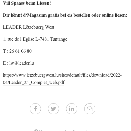
Vill Spaass beim Liesen!
Dir kënnt d‘Magasinn
gratis
bei eis bestellen oder
online liesen
:
LEADER Lëtzebuerg West
1, rue de l’Eglise L-7481 Tuntange
T : 26 61 06 80
E :
lw@leader.lu
https://www.letzebuergwest.lu/sites/default/files/download/2022-
04/Leader_25_Complet_web.pdf