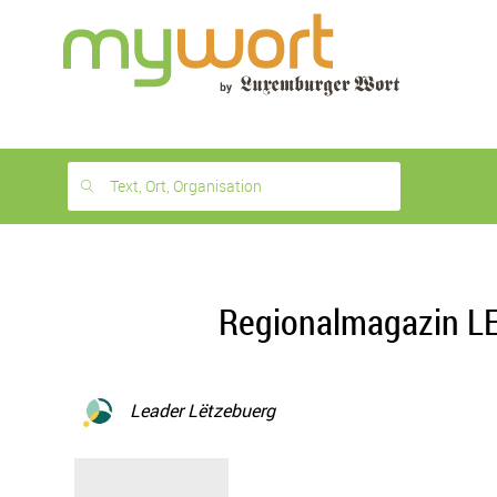
1
month
free
Text, Ort, Organisation
Regionalmagazin LE
Leader Lëtzebuerg