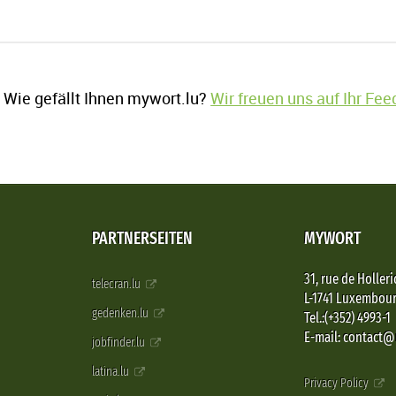
Wie gefällt Ihnen mywort.lu?
Wir freuen uns auf Ihr Fe
PARTNERSEITEN
MYWORT
31, rue de Holleri
telecran.lu
L-1741 Luxembou
gedenken.lu
Tel.:(+352) 4993-1
E-mail: contact
jobfinder.lu
latina.lu
Privacy Policy