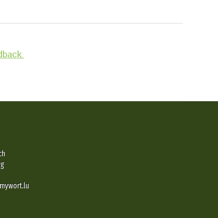
edback.
ch
rg
@mywort.lu