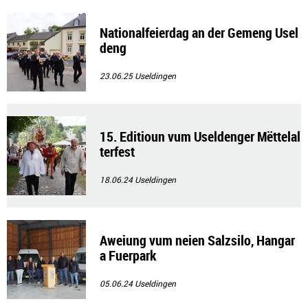
Nationalfeierdag an der Gemeng Usel
deng
23.06.25
Useldingen
15. Editioun vum Useldenger Mëttelal
terfest
18.06.24
Useldingen
Aweiung vum neien Salzsilo, Hangar
a Fuerpark
05.06.24
Useldingen