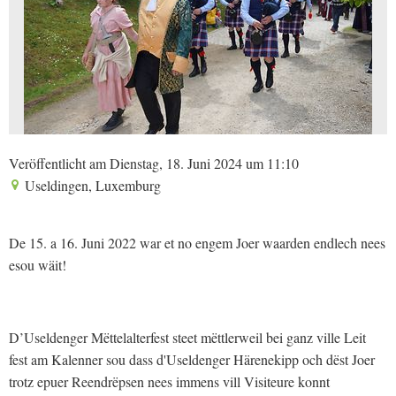
Veröffentlicht am Dienstag, 18. Juni 2024 um 11:10
Useldingen, Luxemburg
De 15. a 16. Juni 2022 war et no engem Joer waarden endlech nees
esou wäit!
D’Useldenger Mëttelalterfest steet mëttlerweil bei ganz ville Leit
fest am Kalenner sou dass d'Useldenger Härenekipp och dëst Joer
trotz epuer Reendrëpsen nees immens vill Visiteure konnt