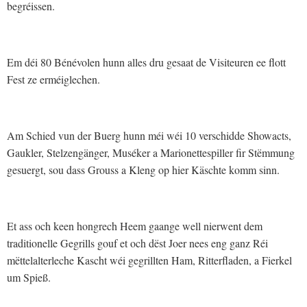
begréissen.
Em déi 80 Bénévolen hunn alles dru gesaat de Visiteuren ee flott
Fest ze erméiglechen.
Am Schied vun der Buerg hunn méi wéi 10 verschidde Showacts,
Gaukler, Stelzengänger, Muséker a Marionettespiller fir Stëmmung
gesuergt, sou dass Grouss a Kleng op hier Käschte komm sinn.
Et ass och keen hongrech Heem gaange well nierwent dem
traditionelle Gegrills gouf et och dëst Joer nees eng ganz Réi
mëttelalterleche Kascht wéi gegrillten Ham, Ritterfladen, a Fierkel
um Spieß.