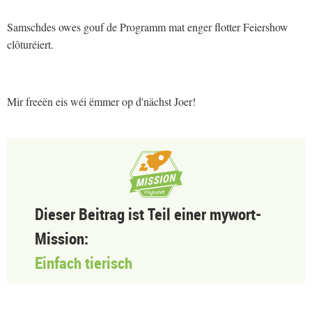
Samschdes owes gouf de Programm mat enger flotter Feiershow
clôturéiert.
Mir freeën eis wéi ëmmer op d'nächst Joer!
Dieser Beitrag ist Teil einer mywort-
Mission:
Einfach tierisch