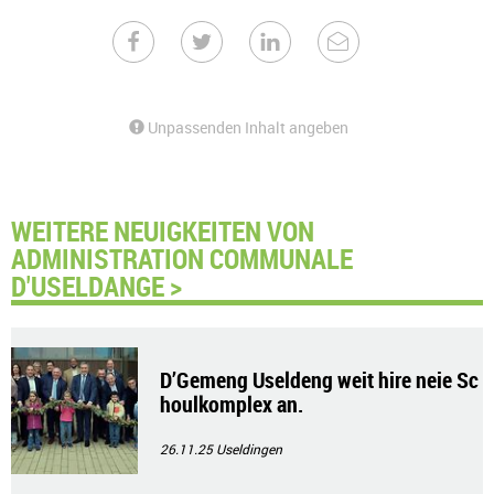
Unpassenden Inhalt angeben
WEITERE NEUIGKEITEN VON
ADMINISTRATION COMMUNALE
D'USELDANGE >
D’Gemeng Useldeng weit hire neie Sc
houlkomplex an.
26.11.25
Useldingen