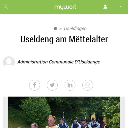
1
month
free
Useldingen
Useldeng am Mëttelalter
Administration Communale D'Useldange