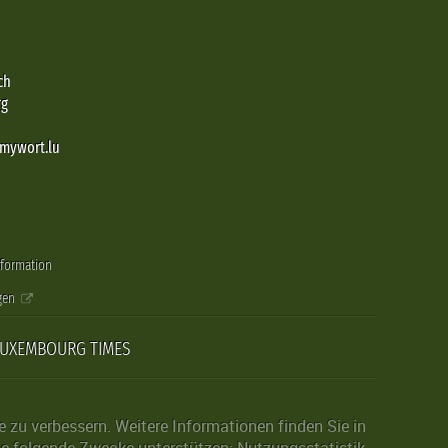
ch
rg
@mywort.lu
nformation
gen
LUXEMBOURG TIMES
zu verbessern. Weitere Informationen finden Sie in