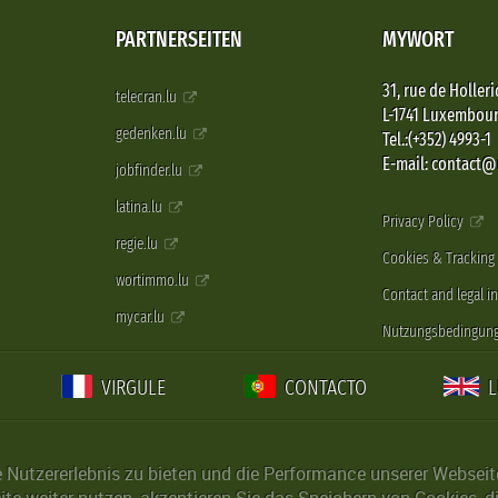
PARTNERSEITEN
MYWORT
31, rue de Holleri
telecran.lu
L-1741 Luxembou
gedenken.lu
Tel.:(+352) 4993-1
E-mail: contact
jobfinder.lu
latina.lu
Privacy Policy
regie.lu
Cookies & Tracking
wortimmo.lu
Contact and legal i
mycar.lu
Nutzungsbedingun
VIRGULE
CONTACTO
Nutzererlebnis zu bieten und die Performance unserer Webseite 