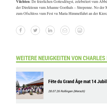
Viichten
: De feierlichen Gottesdëngst, zelebréiert vum Ab
der Direktioun vum Jehanne Goethals – Strepenne. No der M
zum Ofschloss vum Fest vu Maria Himmelfahrt an der Kierch 
WEITERE NEUIGKEITEN VON CHARLES 
Fête du Grand Âge mat 14 Jubi
28.07.26
Rollingen (Mersch)