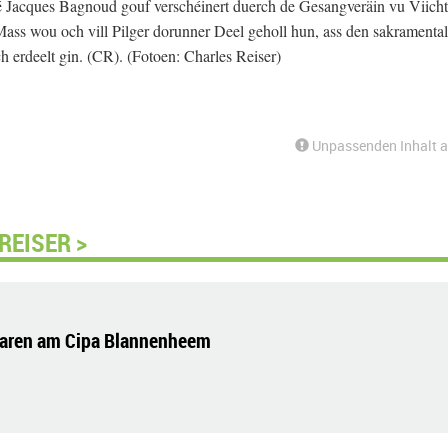
bé Jacques Bagnoud gouf verschéinert duerch de Gesangveräin vu Viicht
ass wou och vill Pilger dorunner Deel geholl hun, ass den sakramenta
erdeelt gin. (CR). (Fotoen: Charles Reiser)
Unpassenden Inhalt 
REISER >
laren am Cipa Blannenheem