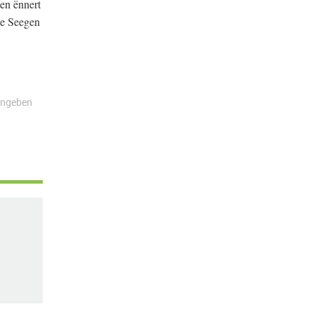
en ënnert
le Seegen
angeben