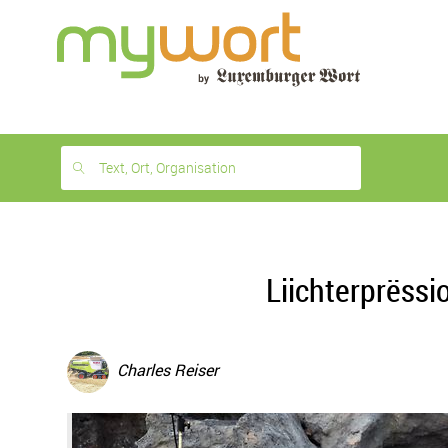
1
month
free
Text, Ort, Organisation
Liichterprëssi
Charles Reiser