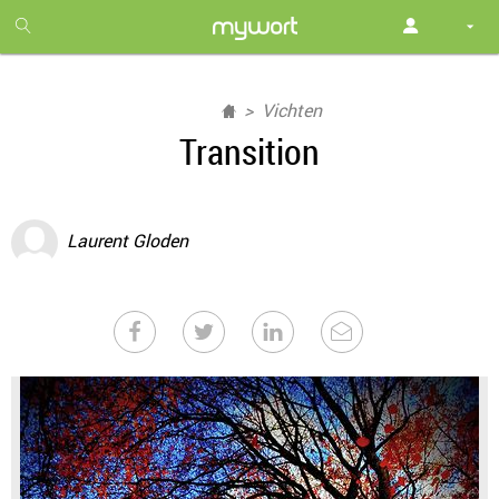
1
month
free
Vichten
Transition
Laurent Gloden