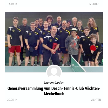
15.10.15
MERTERT
Laurent Gloden
Generalversammlung vun Dësch-Tennis-Club Viichten-
Méchelbuch
20.05.14
VICHTEN