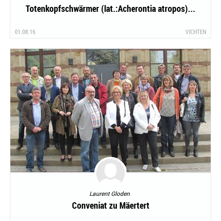
Totenkopfschwärmer (lat.:Acherontia atropos)...
01.08.16
VICHTEN
Laurent Gloden
Conveniat zu Mäertert