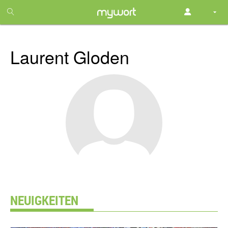
1
month
free
Laurent Gloden
NEUIGKEITEN