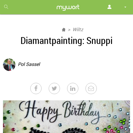
1
month
free
Wiltz
Diamantpainting: Snuppi
Pol Sassel