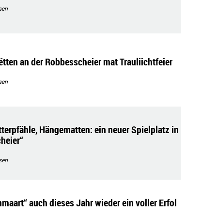
sen
ëtten an der Robbesscheier mat Trauliichtfeier
sen
terpfähle, Hängematten: ein neuer Spielplatz in
heier“
sen
maart“ auch dieses Jahr wieder ein voller Erfol