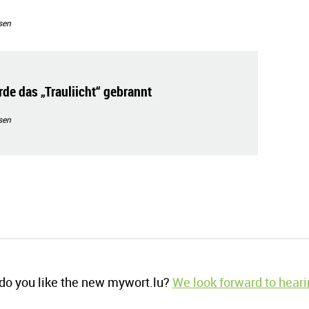
sen
de das „Trauliicht“ gebrannt
sen
o you like the new mywort.lu?
We look forward to heari