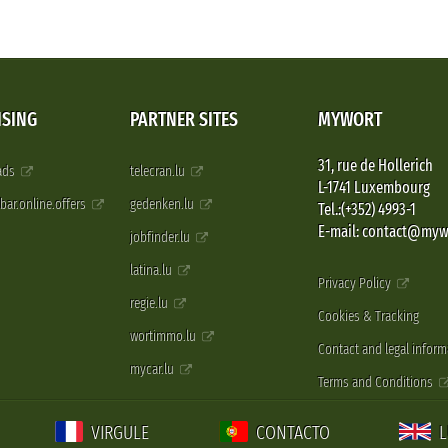
ISING
PARTNER SITES
MYWORT
31, rue de Hollerich
 ads
telecran.lu
L-1741 Luxembourg
pbar.online.offers
gedenken.lu
Tel.:(+352) 4993-1
E-mail: contact@myw
jobfinder.lu
latina.lu
Privacy Policy
regie.lu
Cookies & Tracking
wortimmo.lu
Contact and legal inform
mycar.lu
Terms and Conditions
VIRGULE
CONTACTO