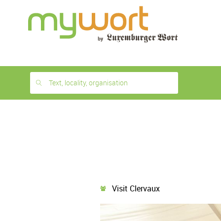
1
month
free
Text, locality, organisation
Visit Clervaux