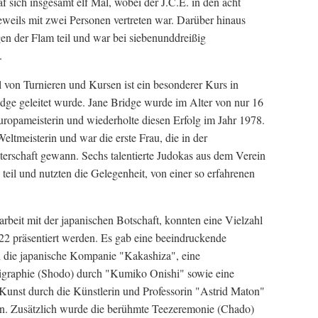
f sich insgesamt elf Mal, wobei der J.C.E. in den acht
eweils mit zwei Personen vertreten war. Darüber hinaus
n der Flam teil und war bei siebenunddreißig
.
 von Turnieren und Kursen ist ein besonderer Kurs in
dge geleitet wurde. Jane Bridge wurde im Alter von nur 16
ropameisterin und wiederholte diesen Erfolg im Jahr 1978.
ltmeisterin und war die erste Frau, die in der
terschaft gewann. Sechs talentierte Judokas aus dem Verein
eil und nutzten die Gelegenheit, von einer so erfahrenen
beit mit der japanischen Botschaft, konnten eine Vielzahl
 22 präsentiert werden. Es gab eine beeindruckende
h die japanische Kompanie "Kakashiza", eine
ligraphie (Shodo) durch "Kumiko Onishi" sowie eine
-Kunst durch die Künstlerin und Professorin "Astrid Maton"
n. Zusätzlich wurde die berühmte Teezeremonie (Chado)