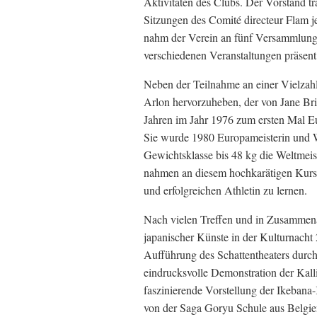
Aktivitäten des Clubs. Der Vorstand tra
Sitzungen des Comité directeur Flam j
nahm der Verein an fünf Versammlunge
verschiedenen Veranstaltungen präsent
Neben der Teilnahme an einer Vielzahl
Arlon hervorzuheben, der von Jane Bri
Jahren im Jahr 1976 zum ersten Mal Eu
Sie wurde 1980 Europameisterin und We
Gewichtsklasse bis 48 kg die Weltmeis
nahmen an diesem hochkarätigen Kurs t
und erfolgreichen Athletin zu lernen.
Nach vielen Treffen und in Zusammenar
japanischer Künste in der Kulturnacht
Aufführung des Schattentheaters durc
eindrucksvolle Demonstration der Kal
faszinierende Vorstellung der Ikebana
von der Saga Goryu Schule aus Belgie