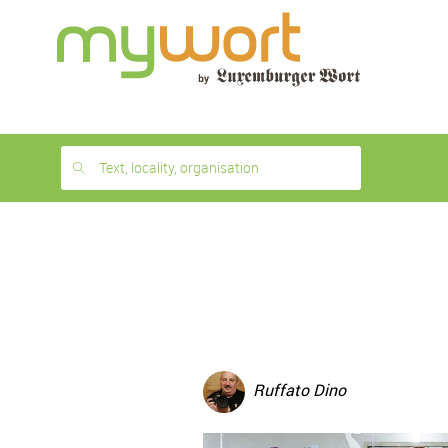
1
month
free
Text, locality, organisation
Ruffato Dino