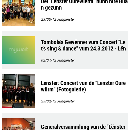
Déi "Lënster Ourewierm" hunn hire Bila
n gezunn
23/05/12
Junglinster
Tombola's Gewënner vum Concert "Le
t's sing & dance" vum 24.3.2012 - Lën
ster Ourewiirm
02/04/12
Junglinster
Lënster: Concert vun de "Lënster Oure
wiirm" (Fotogalerie)
25/03/12
Junglinster
Generalversammlung vun de "Lënster