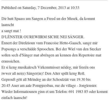
Published on Saturday, 7 December, 2013 at 10:33
Dir hutt Spaass um Sangen a Freed un der Musek, da kommt
laanscht
a sangt mat !
D'LËNSTER OUREWIIRM SICHE NEI SÄNGER.
Ënnert der Direktioun vum Francoise Hetto-Gaasch, sange mir
Popsongs a verschidde Sproochen. Bei der Wiel vun den Stecker
sollen sech d'Sänger mat abréngen an kennen den Repertoire mat
eraussichen.
Et si keng musikalesch Virkenntnisser néideg, mir freeën ons
iwwer all nei(e) Sänger(in)! Den Alter spillt keng Roll.
Geprouft gëtt all Méindeg an der Schoulzäit vun 19.30 bis
20.45 Auer am aale Pompjeesbau, rue du village - Jonglenster.
Wieder Informatiounen ginn et um Telefon: 691 1983 85 oder kommt
einfach laanscht!