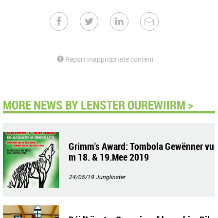
Report inappropriate content
MORE NEWS BY LENSTER OUREWIIRM >
Grimm's Award: Tombola Gewënner vu
m 18. & 19.Mee 2019
24/05/19
Junglinster