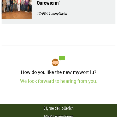
Ourewierm"
17/05/11
Junglinster
How do you like the new mywort.lu?
We look forward to hearing from you.
31, rue de Hollerich
L-1741 Luxembourg