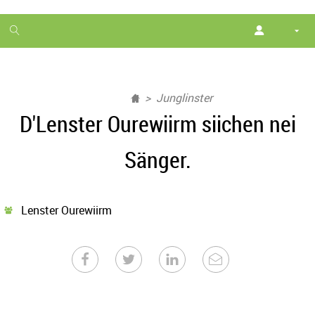
1
month
free
Junglinster
D'Lenster Ourewiirm siichen nei
Sänger.
Lenster Ourewiirm