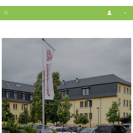
1
month
free