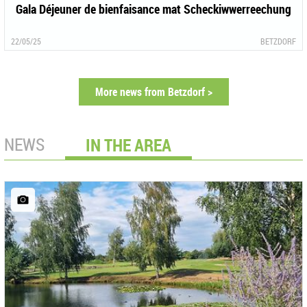
Gala Déjeuner de bienfaisance mat Scheckiwwerreechung
22/05/25
BETZDORF
More news from Betzdorf >
NEWS
IN THE AREA