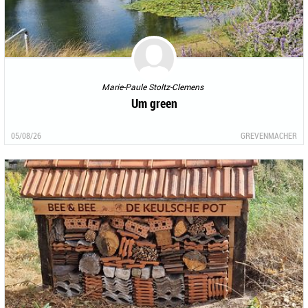
Marie-Paule Stoltz-Clemens
Um green
05/08/26
GREVENMACHER