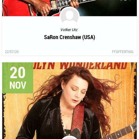
Volker Utz
SaRon Crenshaw (USA)
22/07/26
PFAFFENTHAL
20
NOV