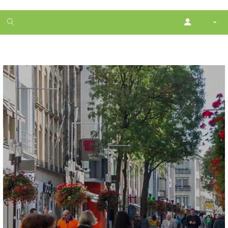
1
month
free