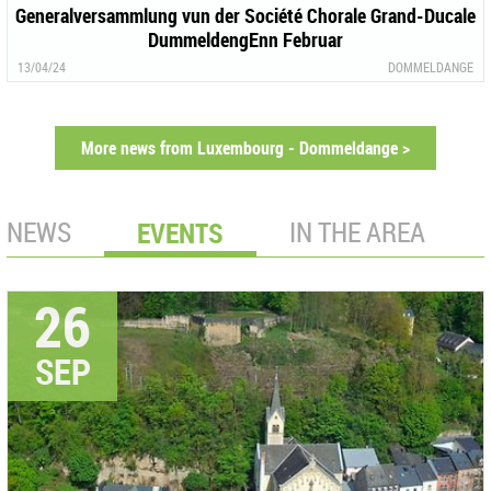
Generalversammlung vun der Société Chorale Grand-Ducale
DummeldengEnn Februar
13/04/24
DOMMELDANGE
More news from Luxembourg - Dommeldange >
NEWS
EVENTS
IN THE AREA
26
SEP