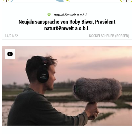
natur&ëmwelt a.s.b.l.
Neujahrsansprache von Roby Biwer, Präsident
natur&ëmwelt a.s.b.l.
14/01/22
KOCKELSCHEUER (ROESER)