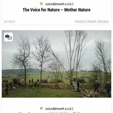
natur&ëmwelt a.s.b.l.
The Voice for Nature – Mother Nature
07/10/21
KOCKELSCHEUER (ROESER)
natur&ëmwelt a.s.b.l.