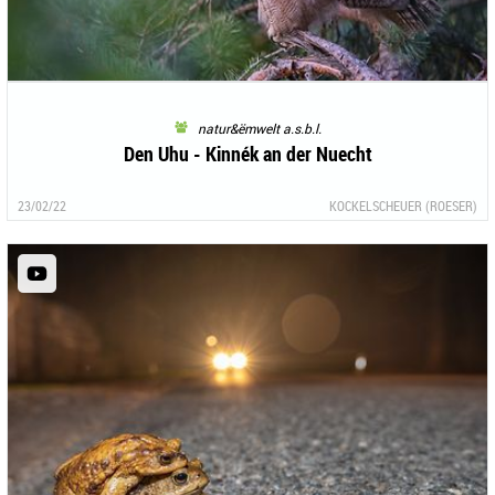
natur&ëmwelt a.s.b.l.
Den Uhu - Kinnék an der Nuecht
23/02/22
KOCKELSCHEUER (ROESER)