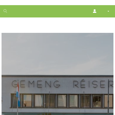
1
month
free