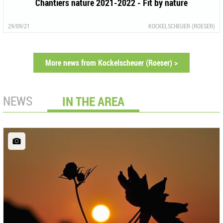
Chantiers nature 2021-2022 - Fit by nature
29/09/21
KOCKELSCHEUER (ROESER)
More news from Kockelscheuer (Roeser) >
NEWS
IN THE AREA