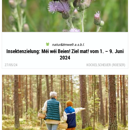
natur&ëmwelt a.s.b.l.
Insektenzielung: Méi wéi Beien! Ziel mat! vom 1. – 9. Juni
2024
27/05/24
KOCKELSCHEUER (ROESER)