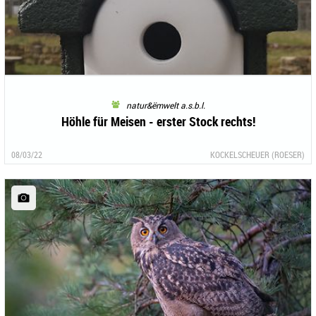
natur&ëmwelt a.s.b.l.
Höhle für Meisen - erster Stock rechts!
08/03/22
KOCKELSCHEUER (ROESER)