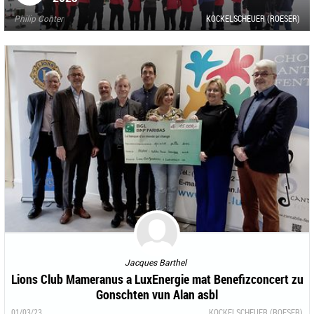
Philip Conter
KOCKELSCHEUER (ROESER)
Jacques Barthel
Lions Club Mameranus a LuxEnergie mat Benefizconcert zu
Gonschten vun Alan asbl
01/03/23
KOCKELSCHEUER (ROESER)