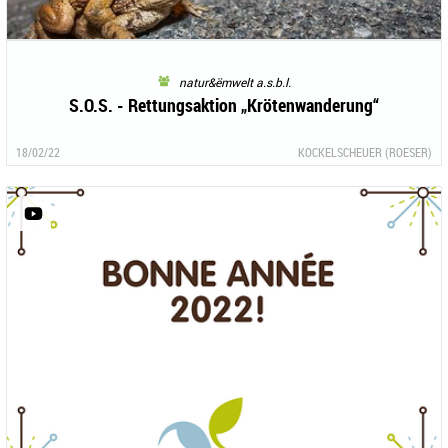
natur&ëmwelt a.s.b.l.
S.O.S. - Rettungsaktion „Krötenwanderung“
18/02/22
KOCKELSCHEUER (ROESER)