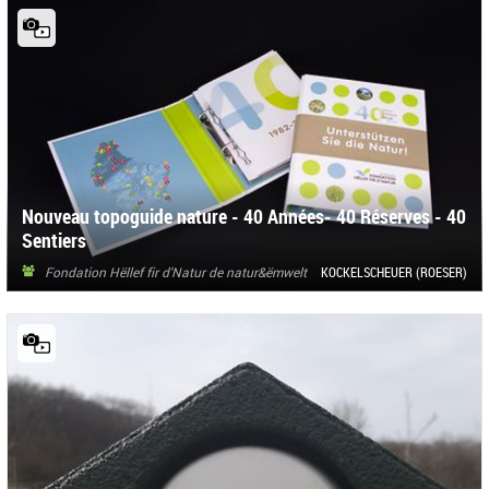
Nouveau topoguide nature - 40 Années- 40 Réserves - 40
Sentiers
Fondation Hëllef fir d'Natur de natur&ëmwelt
KOCKELSCHEUER (ROESER)