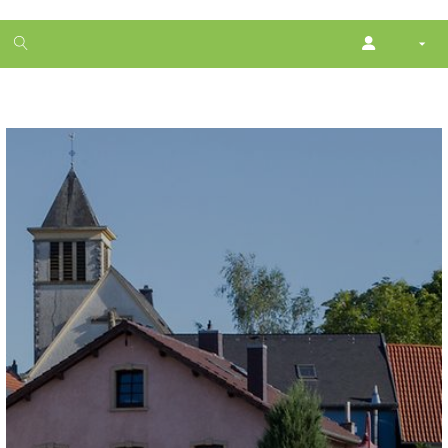
1
month
free