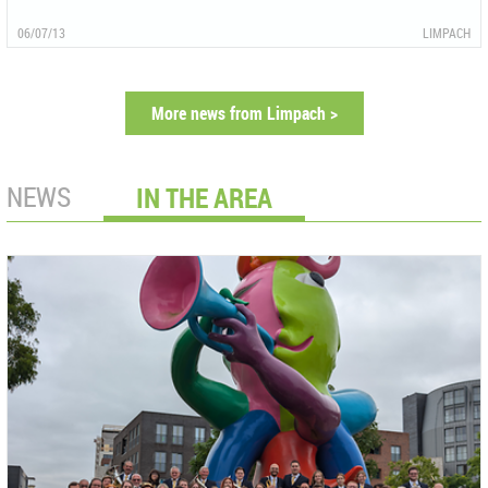
06/07/13
LIMPACH
More news from Limpach >
NEWS
IN THE AREA