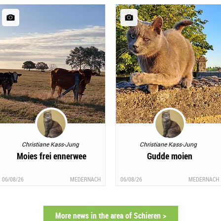
Christiane Kass-Jung
Christiane Kass-Jung
Moies frei ennerwee
Gudde moien
06/08/26
MEDERNACH
06/08/26
MEDERNACH
More news in the area of Schieren >