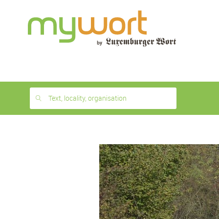
1
month
free
Text, locality, organisation