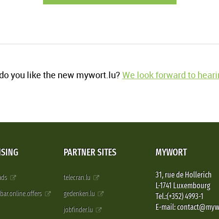
o you like the new mywort.lu?
We look forward to heari
ISING
PARTNER SITES
MYWORT
31, rue de Hollerich
 ads
telecran.lu
L-1741 Luxembourg
pbar.online.offers
gedenken.lu
Tel.:(+352) 4993-1
E-mail: contact@myw
jobfinder.lu