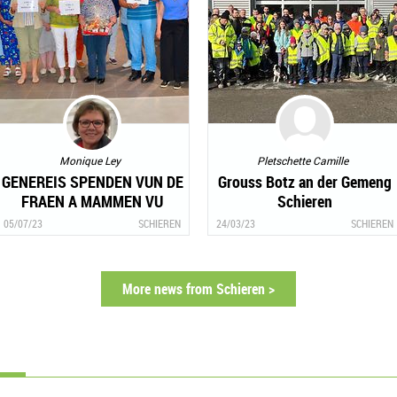
Monique Ley
Pletschette Camille
GENEREIS SPENDEN VUN DE
Grouss Botz an der Gemeng
FRAEN A MAMMEN VU
Schieren
SCHIEREN VU 16.000,-€
05/07/23
SCHIEREN
24/03/23
SCHIEREN
More news from Schieren >