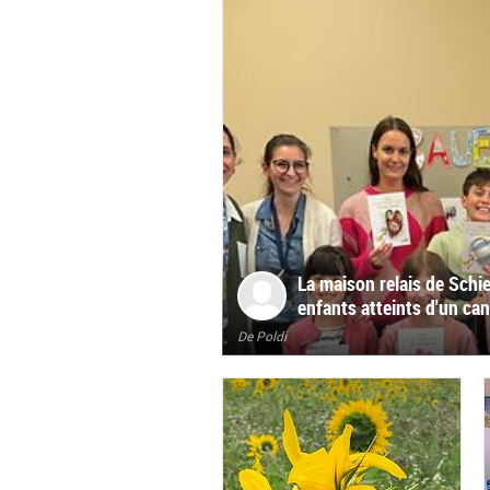
La maison relais de Schi
enfants atteints d'un ca
De Poldi