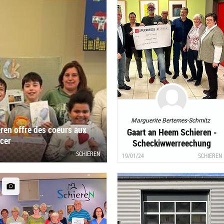
Marguerite Bertemes-Schmitz
eren offre des coeurs aux
Gaart an Heem Schieren -
ncer
Scheckiwwerreechung
SCHIEREN
19/01/24
SCHIEREN