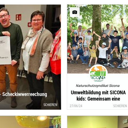
Naturschutzsyndikat Sicona
Umweltbildung mit SICONA
 - Scheckiwwerreechung
kids: Gemeinsam eine
Murmelbahn bauen
SCHIEREN
27/06/24
SCHIEREN