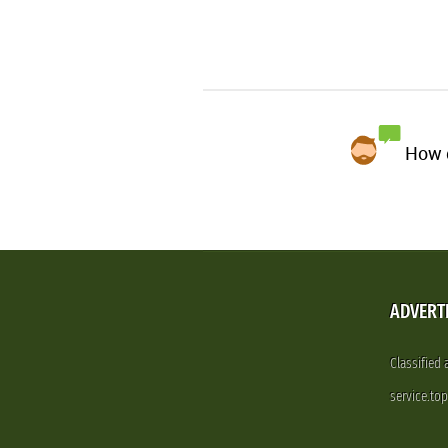
How d
ADVERT
Classified
service.to