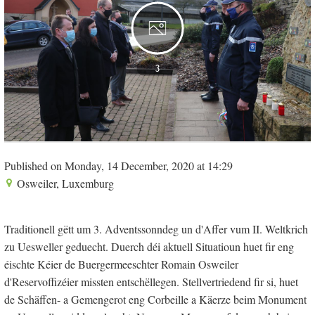
3
Published on Monday, 14 December, 2020 at 14:29
Osweiler, Luxemburg
Traditionell gëtt um 3. Adventssonndeg un d'Affer vum II. Weltkrich
zu Uesweller geduecht. Duerch déi aktuell Situatioun huet fir eng
éischte Kéier de Buergermeeschter Romain Osweiler
d'Reservoffizéier missten entschëllegen. Stellvertriedend fir si, huet
de Schäffen- a Gemengerot eng Corbeille a Käerze beim Monument