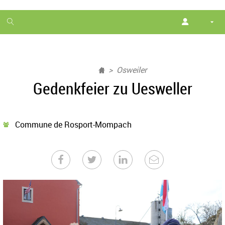
1
month
free
Osweiler
Gedenkfeier zu Uesweller
Commune de Rosport-Mompach