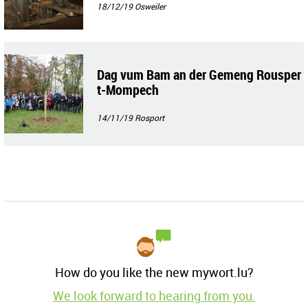
18/12/19
Osweiler
Dag vum Bam an der Gemeng Rousper
t-Mompech
14/11/19
Rosport
How do you like the new mywort.lu?
We look forward to hearing from you.