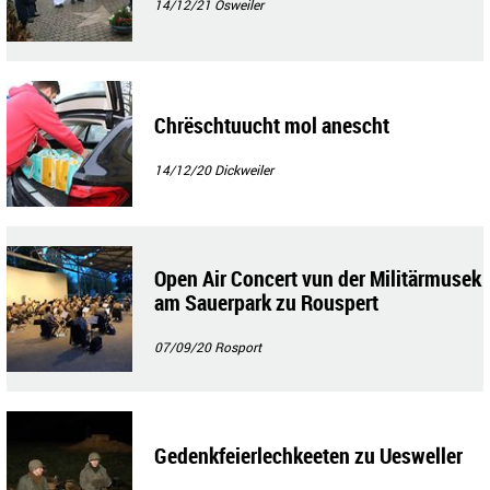
14/12/21
Osweiler
Chrëschtuucht mol anescht
14/12/20
Dickweiler
Open Air Concert vun der Militärmusek
am Sauerpark zu Rouspert
07/09/20
Rosport
Gedenkfeierlechkeeten zu Uesweller