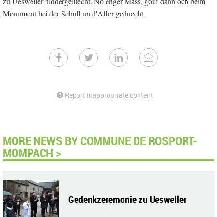
zu Uesweller niddergeluecht. No enger Mass, gouf dann och beim
Monument bei der Schull un d'Affer geduecht.
Report inappropriate content
MORE NEWS BY COMMUNE DE ROSPORT-
MOMPACH >
Gedenkzeremonie zu Uesweller