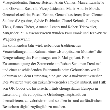
Vizepräsidentin; Simone Beissel, Alain Calmes, Marcel Laschette
und Giovanni Rastrelli, Vizepräsidenten; Marie-Andrée Motch,
Generalsekretärin; Pascal Zeihen, Generalkassierer; Sven Clement,
Stefano d’Agostino, Sylvie Fasbinder, Charel Schmit, Georges
Theis, Bruno Théret, Armand Leners und Robert Trierweiler,
Mitglieder. Zu Kassenrevisoren wurden Paul Frank und Jean-Pierre
Wagener gewählt.
Im kommenden Jahr wird, neben den traditionellen
Veranstaltungen, im Rahmen eines „Europäischen Monates“ die
Neugestaltung des Europatages am 9. Mai geplant. Eine
Zusammenlegung der Zeremonie am Robert Schuman Denkmal
und einer anschließenden Feierstunde beim Geburtshaus von R.
Schuman soll dem Europatag eine größere Attraktivität verleihen.
Des Weiteren wird ein zukunftsweisendes Projekt initiiert, mit Hilfe
von QR-Codes die historischen Entstehungsstätten Europas in
Luxemburg, als europäische Gründungshauptstadt, zu
thematisieren, zu valorisieren und so allen in- und ausländischen
Besuchern digital zugänglich zu machen.