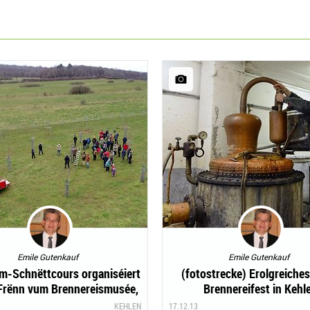
Emile Gutenkauf
Emile Gutenkauf
m-Schnëttcours organiséiert
(fotostrecke) Erolgreiche
Frënn vum Brennereismusée,
Brennereifest in Kehl
Kielen
KEHLEN
17.12.13