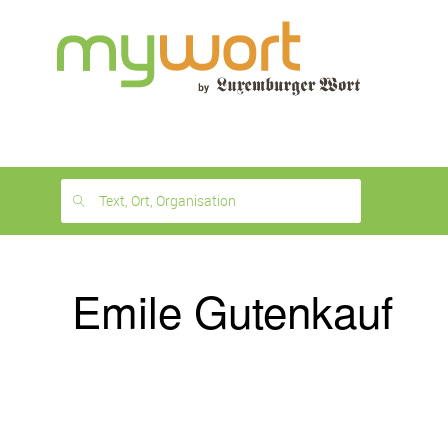
1
month
free
Text, Ort, Organisation
Emile Gutenkauf