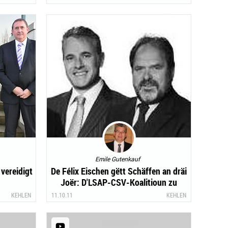
Emile Gutenkauf
vereidigt
De Félix Eischen gëtt Schäffen an dräi
Joër: D'LSAP-CSV-Koalitioun zu
Kielen steet
KEHLEN
11.10.11
KEHLEN