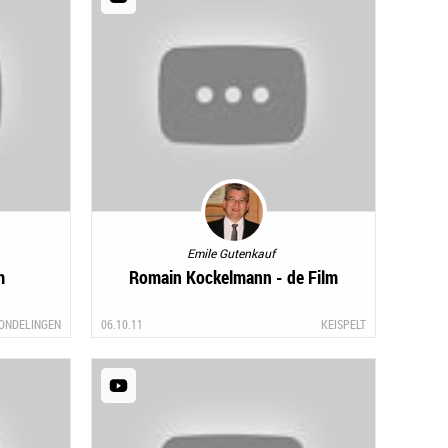
Emile Gutenkauf
m
Romain Kockelmann - de Film
ONDELINGEN
06.10.11
KEISPELT