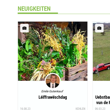
NEUIGKEITEN
Emile Gutenkauf
Léiffrawëschdag
Uebstba
vun de 
16.08.23
KEHLEN
06.03.23