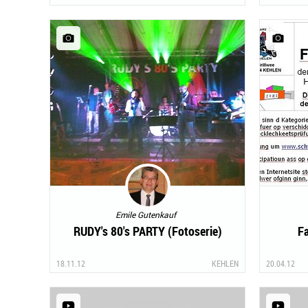
Emile Gutenkauf
RUDY's 80's PARTY (Fotoserie)
F
18.11.12
KEHLEN
20.04.12