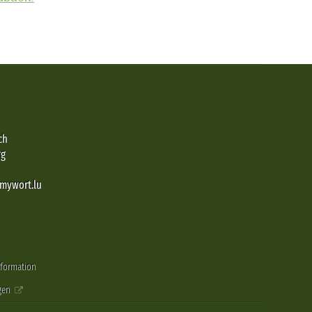
ch
rg
@mywort.lu
nformation
gen