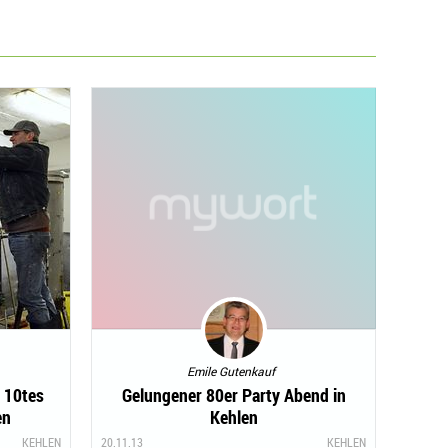
Emile Gutenkauf
s 10tes
Gelungener 80er Party Abend in
en
Kehlen
KEHLEN
20.11.13
KEHLEN