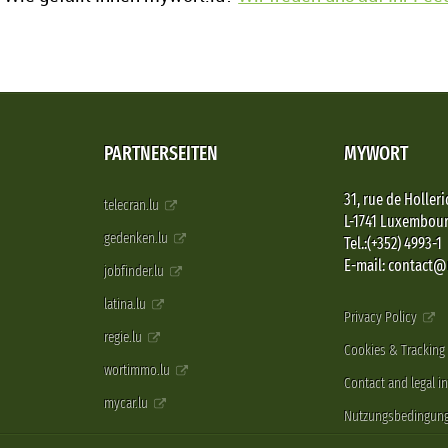
PARTNERSEITEN
MYWORT
31, rue de Holleri
telecran.lu
L-1741 Luxembou
gedenken.lu
Tel.:(+352) 4993-1
E-mail: contact
jobfinder.lu
latina.lu
Privacy Policy
regie.lu
Cookies & Tracking
wortimmo.lu
Contact and legal i
mycar.lu
Nutzungsbedingun