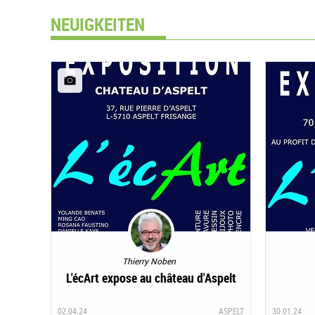
NEUIGKEITEN
Thierry Noben
L'écArt expose au château d'Aspelt
02.04.24
ASPELT
30.01.24