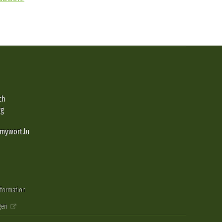
ch
rg
@mywort.lu
nformation
gen