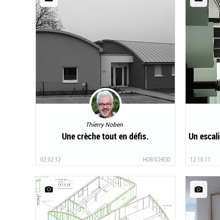
Thierry Noben
Une crèche tout en défis.
Un escal
02.02.12
HOBSCHEID
12.10.11