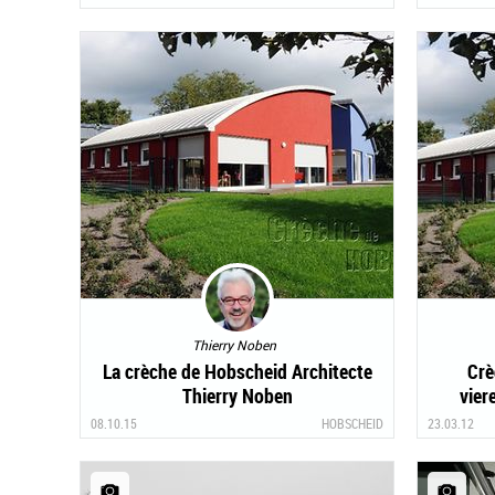
Thierry Noben
La crèche de Hobscheid Architecte
Crè
Thierry Noben
vier
08.10.15
HOBSCHEID
23.03.12