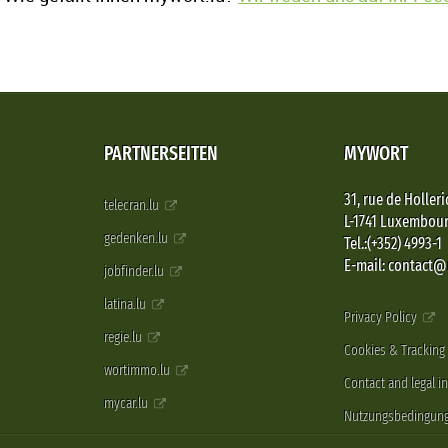
PARTNERSEITEN
MYWORT
31, rue de Holleri
telecran.lu
L-1741 Luxembou
gedenken.lu
Tel.:(+352) 4993-1
E-mail: contact
jobfinder.lu
latina.lu
Privacy Policy
regie.lu
Cookies & Tracking
wortimmo.lu
Contact and legal i
mycar.lu
Nutzungsbedingun