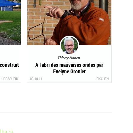
Thierry Noben
construit
A l'abri des mauvaises ondes par
.
Evelyne Gronier
HOBSCHEID
03.10.11
EISCHEN
edback.