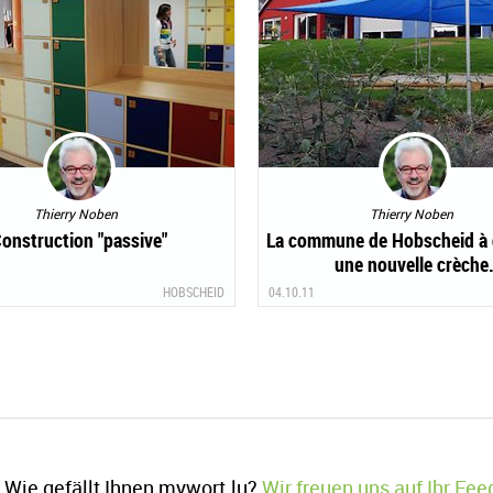
Thierry Noben
Thierry Noben
onstruction "passive"
La commune de Hobscheid à 
une nouvelle crèche
HOBSCHEID
04.10.11
Wie gefällt Ihnen mywort.lu?
Wir freuen uns auf Ihr Fe