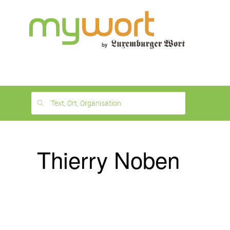
1
month
free
Text, Ort, Organisation
Thierry Noben