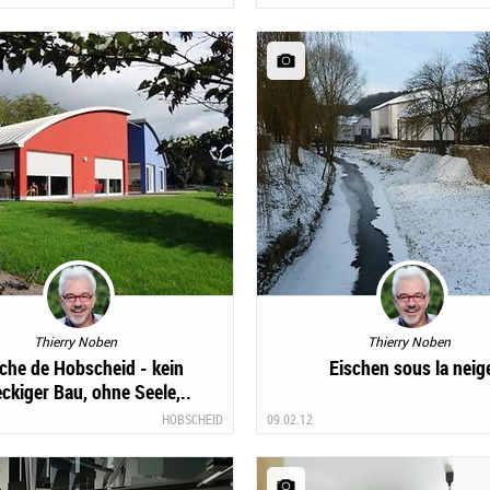
Thierry Noben
Thierry Noben
che de Hobscheid - kein
Eischen sous la neig
eckiger Bau, ohne Seele,..
HOBSCHEID
09.02.12