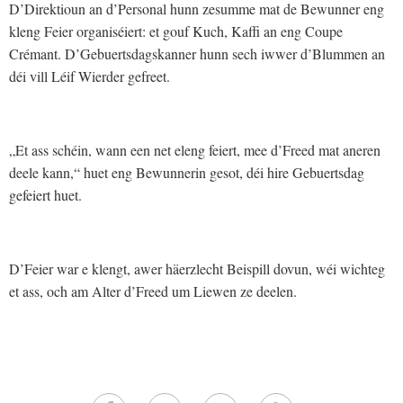
D’Direktioun an d’Personal hunn zesumme mat de Bewunner eng
kleng Feier organiséiert: et gouf Kuch, Kaffi an eng Coupe
Crémant. D’Gebuertsdagskanner hunn sech iwwer d’Blummen an
déi vill Léif Wierder gefreet.
„Et ass schéin, wann een net eleng feiert, mee d’Freed mat aneren
deele kann,“ huet eng Bewunnerin gesot, déi hire Gebuertsdag
gefeiert huet.
D’Feier war e klengt, awer häerzlecht Beispill dovun, wéi wichteg
et ass, och am Alter d’Freed um Liewen ze deelen.