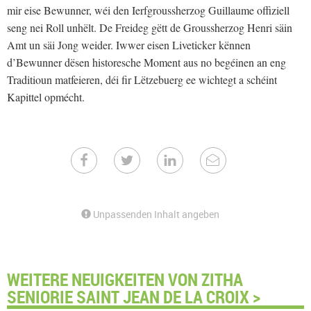
mir eise Bewunner, wéi den Ierfgroussherzog Guillaume offiziell
seng nei Roll unhëlt. De Freideg gëtt de Groussherzog Henri säin
Amt un säi Jong weider. Iwwer eisen Liveticker kënnen
d’Bewunner dësen historesche Moment aus no begéinen an eng
Traditioun matfeieren, déi fir Lëtzebuerg ee wichtegt a schéint
Kapittel opmécht.
Unpassenden Inhalt angeben
WEITERE NEUIGKEITEN VON ZITHA
SENIORIE SAINT JEAN DE LA CROIX >