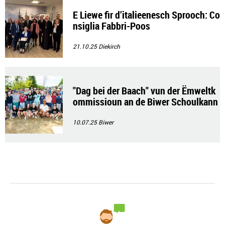
E Liewe fir d’italieenesch Sprooch: Co
nsiglia Fabbri-Poos
21.10.25
Diekirch
"Dag bei der Baach" vun der Ëmweltk
ommissioun an de Biwer Schoulkann
er
10.07.25
Biwer