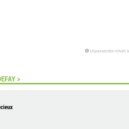
Unpassenden Inhalt 
DEFAY >
écieux