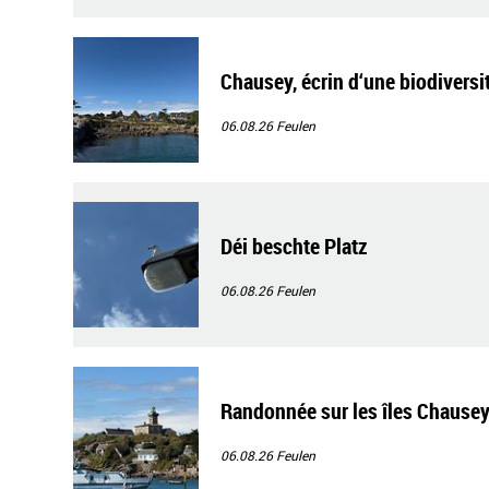
Chausey, écrin d‘une biodiversi
06.08.26
Feulen
Déi beschte Platz
06.08.26
Feulen
Randonnée sur les îles Chause
06.08.26
Feulen