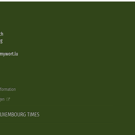
ch
rg
@mywort.lu
nformation
gen
LUXEMBOURG TIMES