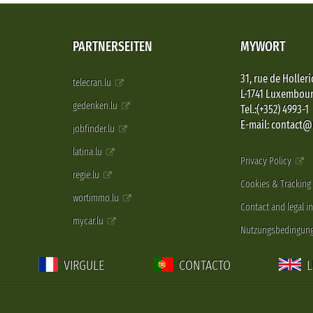
PARTNERSEITEN
MYWORT
31, rue de Holleri
telecran.lu
L-1741 Luxembou
gedenken.lu
Tel.:(+352) 4993-1
E-mail: contact
jobfinder.lu
latina.lu
Privacy Policy
regie.lu
Cookies & Tracking
wortimmo.lu
Contact and legal i
mycar.lu
Nutzungsbedingun
VIRGULE
CONTACTO