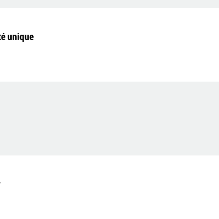
té unique
y