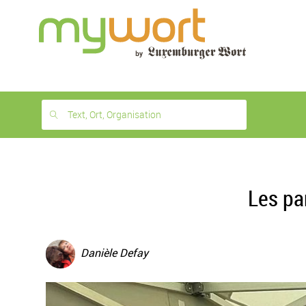
1
month
free
Text, Ort, Organisation
Les pa
Danièle Defay