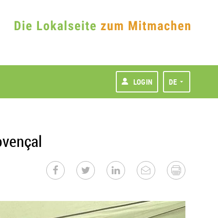
LOGIN
DE
ovençal