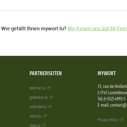
Wie gefällt Ihnen mywort.lu?
Wir freuen uns auf Ihr Fe
PARTNERSEITEN
MYWORT
31, rue de Holleri
telecran.lu
L-1741 Luxembou
gedenken.lu
Tel.:(+352) 4993-1
E-mail: contact
jobfinder.lu
latina.lu
Privacy Policy
regie.lu