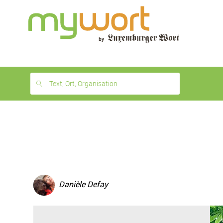
1
month
free
Text, Ort, Organisation
Danièle Defay