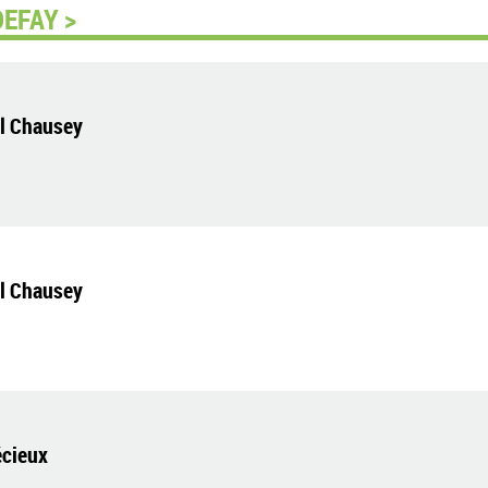
DEFAY >
el Chausey
el Chausey
écieux