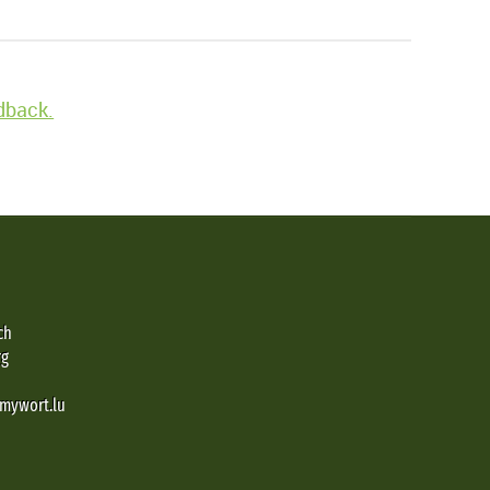
edback.
ch
rg
@mywort.lu