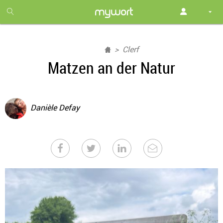
1
month
free
Clerf
Matzen an der Natur
Danièle Defay