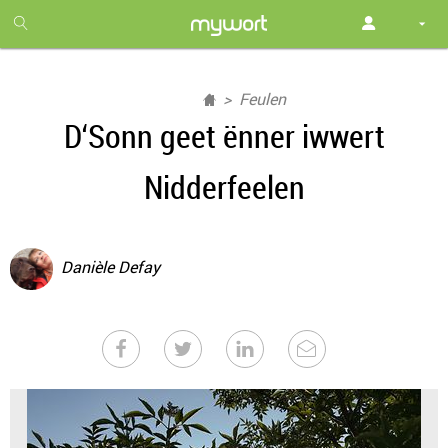
1
month
free
Feulen
D‘Sonn geet ënner iwwert
Nidderfeelen
Danièle Defay