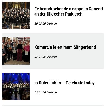
Ee beandrockende a cappella Concert
an der Dikrecher Parkierch
20.03.26
Diekirch
Kommt, a feiert mam Sängerbond
27.01.26
Diekirch
In Dulci Jubilo – Celebrate today
03.01.26
Diekirch