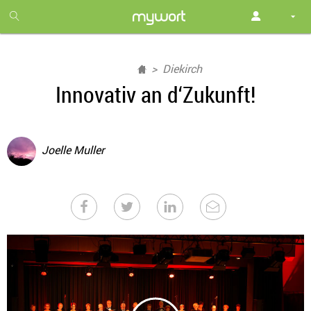
1
month
free
Diekirch
Innovativ an d‘Zukunft!
Joelle Muller