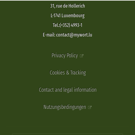
31, rue de Hollerich
L-1741 Luxembourg
Tel.:(+352) 4993-1
E-mail: contact@mywort.lu
Privacy Policy
Cookies & Tracking
Contact and legal information
Nutzungsbedingungen