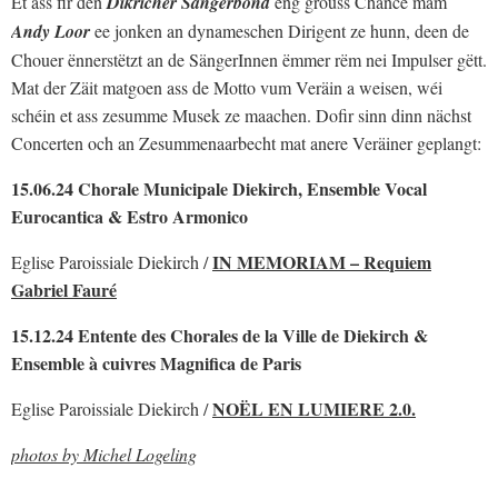
Et ass fir den
Dikricher Sängerbond
eng grouss Chance mam
Andy Loor
ee jonken an dynameschen Dirigent ze hunn, deen de
Chouer ënnerstëtzt an de SängerInnen ëmmer rëm nei Impulser gëtt.
Mat der Zäit matgoen ass de Motto vum Veräin a weisen, wéi
schéin et ass zesumme Musek ze maachen. Dofir sinn dinn nächst
Concerten och an Zesummenaarbecht mat anere Veräiner geplangt:
15.06.24 Chorale Municipale Diekirch, Ensemble Vocal
Eurocantica & Estro Armonico
IN MEMORIAM – Requiem
Eglise Paroissiale Diekirch /
Gabriel Fauré
15.12.24 Entente des Chorales de la Ville de Diekirch &
Ensemble à cuivres Magnifica de Paris
NOËL EN LUMIERE 2.0.
Eglise Paroissiale Diekirch /
photos by Michel Logeling