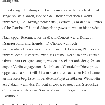
arrangéiert.
Ënnert senger Leedung konnt net nëmmen eise Filmorchester mat
senge Soliste glänzen, mee och de Chouer huet deen Owend
iwwerzeegt. Bei Arrangementer aus „Avatar“, „Amistad“ a „Pirates
of the Carribean” hunn d‘SängerInne gewisen, wat an hinne stécht.
Nach eppes Besonnesches un dësem Concert war d’Konzept
,,Sängerbond and friends“.
D’Chorale wëll sech
weiderentwéckelen a weiderliewen an huet dofir seng Philosophie
iwwerduecht. D’Veräinsliewen ass net méi wéi et an der Zäit war.
Obwuel vill Leit gäre sangen, wëllen si sech net onbedéngt fest an
engem Veräin engagéieren. Dofir huet d’Chorale hir Diere grouss
opgemaach a konnt vill léif a motivéiert Leit aus allen Häre Länner
an hire Reie begréisse, fir bei dësem Projet ze hëllefen. Wéi schéin
ass et dach, wann den Dirigent an zwou, souguer dräi Sproochen
d‘Prouwen ofhale kann. Sou funktionéiert Integratioun an
Evolutioun!