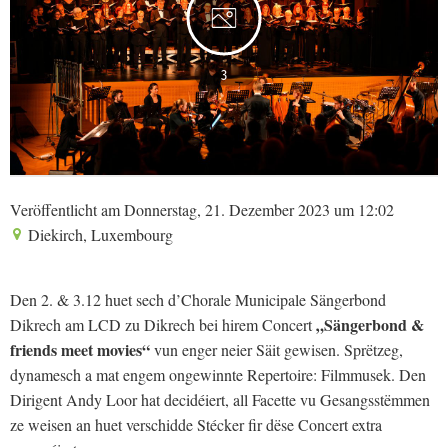
3
Veröffentlicht am Donnerstag, 21. Dezember 2023 um 12:02
Diekirch, Luxembourg
Den 2. & 3.12 huet sech d’Chorale Municipale Sängerbond
„Sängerbond &
Dikrech am LCD zu Dikrech bei hirem Concert
friends meet movies“
vun enger neier Säit gewisen. Sprëtzeg,
dynamesch a mat engem ongewinnte Repertoire: Filmmusek. Den
Dirigent Andy Loor hat decidéiert, all Facette vu Gesangsstëmmen
ze weisen an huet verschidde Stécker fir dëse Concert extra