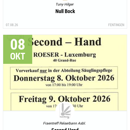
Tuny Hilger
Null Bock
07.08.26
FENTINGEN
08
OKT
Fraentreff Réiserbann Asbl.