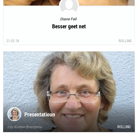
Diane Feil
Besser geet net
21.03.18
ROLLING
Presentatioun
Lily Kutten-Brentjens
ROLLING