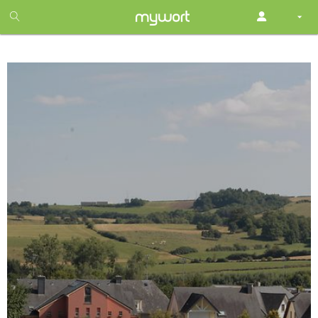
1
month
free