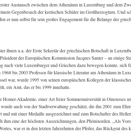
 ein erster Austausch zwischen dem Athenäum in Luxemburg und dem Zw
einem Gegenbesuch der kretischen Schüler im Großherzogtum. Und sch
den er nun selbst für sein großes Engagement für die Belange der griec
ter ihnen u.a. der Erste Sekretär der griechischen Botschaft in Luxemb
Präsident der Europäischen Kommission Jacques Santer – an einige St
ng nach viele Luxemburger und Griechen dazu bewegen konnte, sich fü
 1968 bis 2003 Professor für klassische Literatur am Athenäum in Lu
ssel war, wurde 1995 von seinen europäischen Kollegen der klassische
t, ein Amt, das er bis 1999 innehatte.
der Homer-Akademie, einer Art freier Sommeruniversität in Oinousses u
g wurde auch von der Stadtverwaltung geschätzt, die ihn 2001 zum Ehr
 und mit einer Medaille ausgezeichnet und zum Botschafter des Helle
ieh ihm eine der höchsten Auszeichnungen, den Phönixorden. „Als Vors
rtes, war er in den letzten Jahrzehnten der Pfeiler, das Rückgrat des k