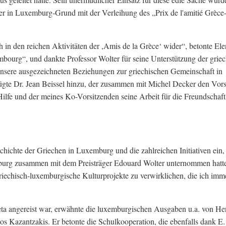
er in Luxemburg-Grund mit der Verleihung des „Prix de l'amitié Grèce
 in den reichen Aktivitäten der ,Amis de la Grèce‘ wider“, betonte Ele
bourg“, und dankte Professor Wolter für seine Unterstützung der grie
unsere ausgezeichneten Beziehungen zur griechischen Gemeinschaft in
fügte Dr. Jean Beissel hinzu, der zusammen mit Michel Decker den Vors
 Hilfe und der meines Ko-Vorsitzenden seine Arbeit für die Freundschaft
chichte der Griechen in Luxemburg und die zahlreichen Initiativen ein, 
emburg zusammen mit dem Preisträger Edouard Wolter unternommen hatt
riechisch-luxemburgische Kulturprojekte zu verwirklichen, die ich imm
reta angereist war, erwähnte die luxemburgischen Ausgaben u.a. von He
 Kazantzakis. Er betonte die Schulkooperation, die ebenfalls dank E.