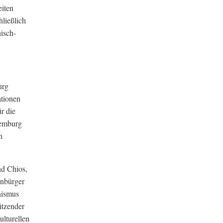
eiten
ließlich
hisch-
urg
ationen
r die
xemburg
n
nd Chios,
enbürger
nismus
itzender
ulturellen