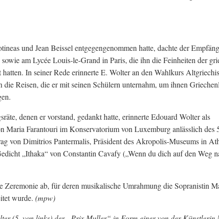
tineas und Jean Beissel entgegengenommen hatte, dachte der Empfäng
owie am Lycée Louis-le-Grand in Paris, die ihn die Feinheiten der gri
 hatten. In seiner Rede erinnerte E. Wolter an den Wahlkurs Altgriechis
n die Reisen, die er mit seinen Schülern unternahm, um ihnen Griechen
gen.
äte, denen er vorstand, gedankt hatte, erinnerte Edouard Wolter als
on Maria Farantouri im Konservatorium von Luxemburg anlässlich des 
rag von Dimitrios Pantermalis, Präsident des Akropolis-Museums in At
edicht „Ithaka“ von Constantin Cavafy („Wenn du dich auf den Weg n
 Zeremonie ab, für deren musikalische Umrahmung die Sopranistin M
eitet wurde.
(mpw)
er (5. von links) der „Prix Muller“ in Form einer von der Künstlerin 