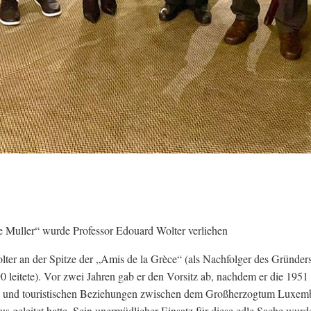
e Muller“ wurde Professor Edouard Wolter verliehen
lter an der Spitze der „Amis de la Grèce“ (als Nachfolger des Gründer
0 leitete). Vor zwei Jahren gab er den Vorsitz ab, nachdem er die 1951
ichen und touristischen Beziehungen zwischen dem Großherzogtum Luxe
s geleitet hatte. Sein unermüdlicher Einsatz für diese edle Sache wurd