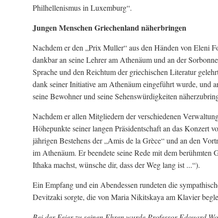
Philhellenismus in Luxemburg“.
Jungen Menschen Griechenland näherbringen
Nachdem er den „Prix Muller“ aus den Händen von Eleni Fo
dankbar an seine Lehrer am Athenäum und an der Sorbonne s
Sprache und den Reichtum der griechischen Literatur gelehrt
dank seiner Initiative am Athenäum eingeführt wurde, und a
seine Bewohner und seine Sehenswürdigkeiten näherzubrin
Nachdem er allen Mitgliedern der verschiedenen Verwaltungsr
Höhepunkte seiner langen Präsidentschaft an das Konzert v
jährigen Bestehens der „Amis de la Grèce“ und an den Vort
im Athenäum. Er beendete seine Rede mit dem berühmten G
Ithaka machst, wünsche dir, dass der Weg lang ist ...“).
Ein Empfang und ein Abendessen rundeten die sympathische
Devitzaki sorgte, die von Maria Nikitskaya am Klavier begl
Bei der Feier zu seinen Ehren wurde Professor Edouard Wolt