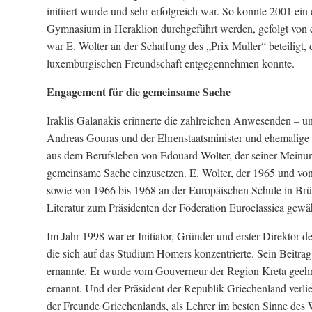
initiiert wurde und sehr erfolgreich war. So konnte 2001
Gymnasium in Heraklion durchgeführt werden, gefolgt von 
war E. Wolter an der Schaffung des „Prix Muller“ beteiligt, 
luxemburgischen Freundschaft entgegennehmen konnte.
Engagement für die gemeinsame Sache
Iraklis Galanakis erinnerte die zahlreichen Anwesenden – un
Andreas Gouras und der Ehrenstaatsminister und ehemalige 
aus dem Berufsleben von Edouard Wolter, der seiner Meinu
gemeinsame Sache einzusetzen. E. Wolter, der 1965 und von
sowie von 1966 bis 1968 an der Europäischen Schule in Brü
Literatur zum Präsidenten der Föderation Euroclassica gewähl
Im Jahr 1998 war er Initiator, Gründer und erster Direktor 
die sich auf das Studium Homers konzentrierte. Sein Beitra
ernannte. Er wurde vom Gouverneur der Region Kreta geehrt
ernannt. Und der Präsident der Republik Griechenland verl
der Freunde Griechenlands, als Lehrer im besten Sinne des Wo