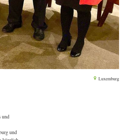
Luxemburg
s und
mburg und
e kürzlich