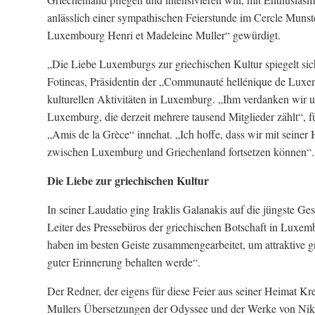
anlässlich einer sympathischen Feierstunde im Cercle Munst
Luxembourg Henri et Madeleine Muller“ gewürdigt.
„Die Liebe Luxemburgs zur griechischen Kultur spiegelt sich
Fotineas, Präsidentin der „Communauté hellénique de Luxem
kulturellen Aktivitäten in Luxemburg. „Ihm verdanken wir 
Luxemburg, die derzeit mehrere tausend Mitglieder zählt“, 
„Amis de la Grèce“ innehat. „Ich hoffe, dass wir mit seiner
zwischen Luxemburg und Griechenland fortsetzen können“.
Die Liebe zur griechischen Kultur
In seiner Laudatio ging Iraklis Galanakis auf die jüngste Ges
Leiter des Pressebüros der griechischen Botschaft in Lux
haben im besten Geiste zusammengearbeitet, um attraktive g
guter Erinnerung behalten werde“.
Der Redner, der eigens für diese Feier aus seiner Heimat K
Mullers Übersetzungen der Odyssee und der Werke von Nikos