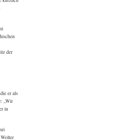
-
ni
chischen
itz der
die er als
e: „Wir
er in
nri
 Wolter