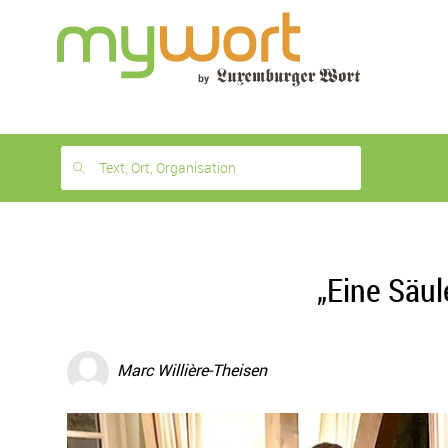
1
month
free
Text, Ort, Organisation
„Eine Säul
Marc Willière-Theisen