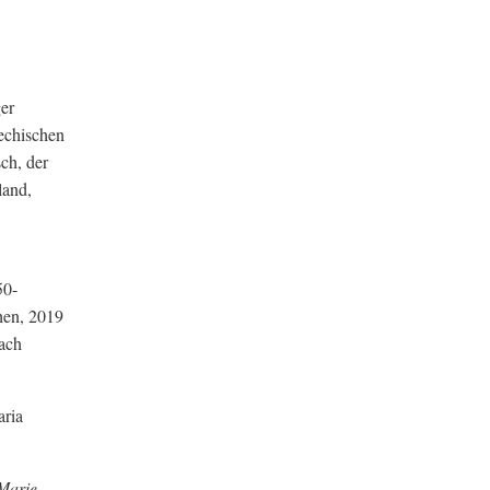
er
echischen
ch, der
land,
50-
hen, 2019
ach
aria
Marie-