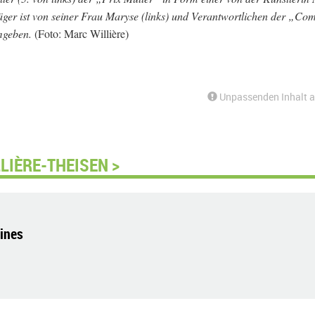
sträger ist von seiner Frau Maryse (links) und Verantwortlichen der „C
mgeben.
(Foto: Marc Willière)
Unpassenden Inhalt 
LIÈRE-THEISEN >
Mines