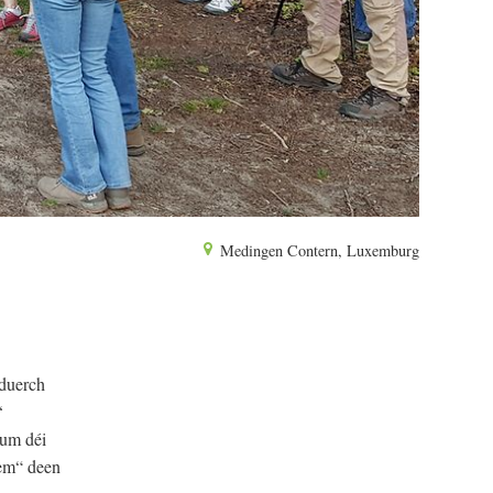
Medingen Contern, Luxemburg
 duerch
‘
kum déi
em“ deen