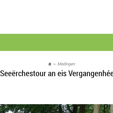
Medingen
Ë Seeërchestour an eis Vergangenhée