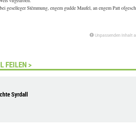
Weis virgedroen.
ei geselleger Stëmmung, engem gudde Maufel, an engem Patt ofgesch
Unpassenden Inhalt 
L FEILEN >
chte Syrdall