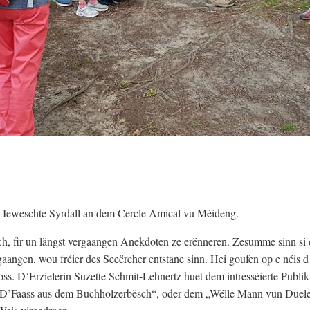
n Ieweschte Syrdall an dem Cercle Amical vu Méideng.
, fir un längst vergaangen Anekdoten ze erënneren. Zesumme sinn si
angen, wou fréier des Seeërcher entstane sinn. Hei goufen op e néis d
ss. D‘Erzielerin Suzette Schmit-Lehnertz huet dem intresséierte Publi
„D’Faass aus dem Buchholzerbësch“, oder dem „Wëlle Mann vun Duel