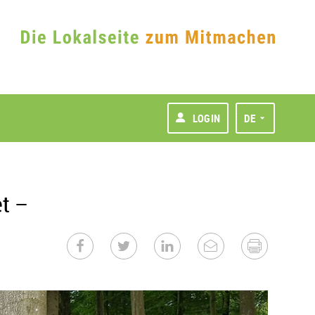
LOGIN
DE
t –