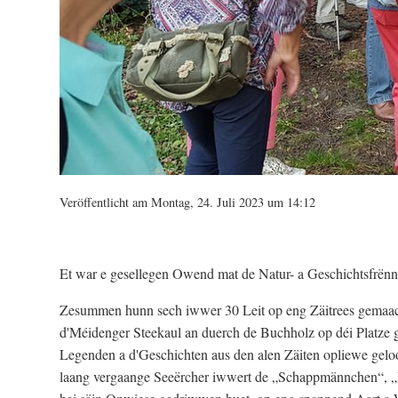
Veröffentlicht am Montag, 24. Juli 2023 um 14:12
Et war e gesellegen Owend mat de Natur- a Geschichtsfrën
Zesummen hunn sech iwwer 30 Leit op eng Zäitrees gemaach
d'Méidenger Steekaul an duerch de Buchholz op déi Platze ga
Legenden a d'Geschichten aus den alen Zäiten opliewe geloo
laang vergaange Seeërcher iwwert de „Schappmännchen“, 