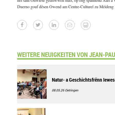
hei säin Onwiese gedriwwen huet, op eng spannend Aart a 
Duerno gouf dësen Owend am Centre-Culturel zu Méideng b
WEITERE NEUIGKEITEN VON JEAN-PAU
Natur- a Geschichtsfrënn Iewes
08.05.26
Oetringen