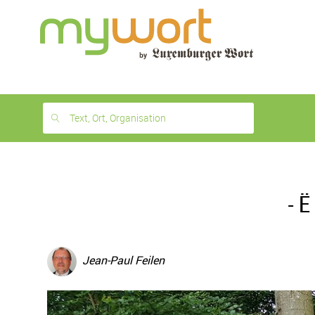
1
month
free
Text, Ort, Organisation
- 
Jean-Paul Feilen