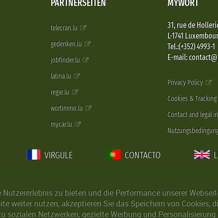
PARTNERSEITEN
MYWORT
31, rue de Holleri
telecran.lu
L-1741 Luxembou
gedenken.lu
Tel.:(+352) 4993-1
E-mail: contact
jobfinder.lu
latina.lu
Privacy Policy
regie.lu
Cookies & Tracking
wortimmo.lu
Contact and legal i
mycar.lu
Nutzungsbedingun
VIRGULE
CONTACTO
Nutzererlebnis zu bieten und die Performance unserer Webseite 
ite weiter nutzen, akzeptieren Sie das Speichern von Cookies, 
u sozialen Netzwerken, gezielte Werbung und Personalisierung 