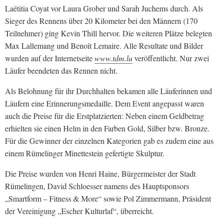
Laëtitia Coyat vor Laura Grober und Sarah Juchems durch. Als
Sieger des Rennens über 20 Kilometer bei den Männern (170
Teilnehmer) ging Kevin Thill hervor. Die weiteren Plätze belegten
Max Lallemang und Benoît Lemaire. Alle Resultate und Bilder
wurden auf der Internetseite
www.tdm.lu
veröffentlicht. Nur zwei
Läufer beendeten das Rennen nicht.
Als Belohnung für ihr Durchhalten bekamen alle Läuferinnen und
Läufern eine Erinnerungsmedaille. Dem Event angepasst waren
auch die Preise für die Erstplatzierten: Neben einem Geldbetrag
erhielten sie einen Helm in den Farben Gold, Silber bzw. Bronze.
Für die Gewinner der einzelnen Kategorien gab es zudem eine aus
einem Rümelinger Minettestein gefertigte Skulptur.
Die Preise wurden von Henri Haine, Bürgermeister der Stadt
Rümelingen, David Schloesser namens des Hauptsponsors
„Smartform – Fitness & More“ sowie Pol Zimmermann, Präsident
der Vereinigung „Escher Kulturlaf“, überreicht.