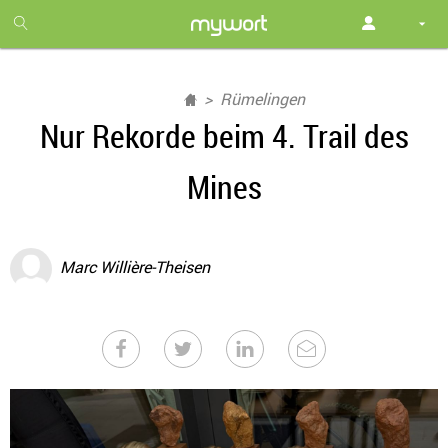
1
month
free
Rümelingen
Nur Rekorde beim 4. Trail des
Mines
Marc Willière-Theisen