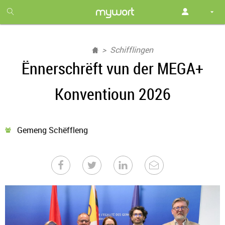
1
month
free
Schifflingen
Ënnerschrëft vun der MEGA+
Konventioun 2026
Gemeng Schëffleng