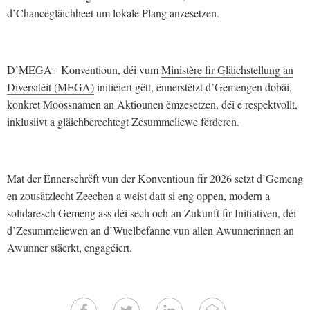
d’Chancëgläichheet um lokale Plang anzesetzen.
D’MEGA+ Konventioun, déi vum
Ministère fir Gläichstellung an
Diversitéit (MEGA)
initiéiert gëtt, ënnerstëtzt d’Gemengen dobäi,
konkret Moossnamen an Aktiounen ëmzesetzen, déi e respektvollt,
inklusiivt a gläichberechtegt Zesummeliewe fërderen.
Mat der Ënnerschrëft vun der Konventioun fir 2026 setzt d’Gemeng
en zousätzlecht Zeechen a weist datt si eng oppen, modern a
solidaresch Gemeng ass déi sech och an Zukunft fir Initiativen, déi
d’Zesummeliewen an d’Wuelbefanne vun allen Awunnerinnen an
Awunner stäerkt, engagéiert.