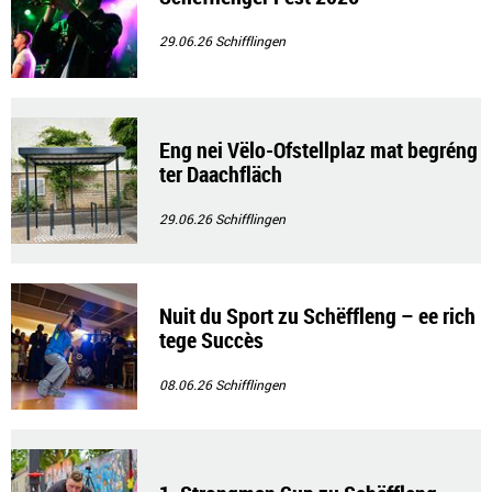
29.06.26
Schifflingen
Eng nei Vëlo-Ofstellplaz mat begréng
ter Daachfläch
29.06.26
Schifflingen
Nuit du Sport zu Schëffleng – ee rich
tege Succès
08.06.26
Schifflingen