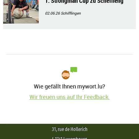
1. Strongman Cup zu Schëffleng
02.06.26
Schifflingen
Wie gefällt Ihnen mywort.lu?
Wir freuen uns auf Ihr Feedback.
31, rue de Hollerich