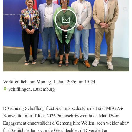
3
Veröffentlicht am Montag, 1. Juni 2026 um 15:24
Schifflingen, Luxemburg
D’Gemeng Schëffleng freet sech matzedeelen, datt si d’MEGA+
Konventioun fir d’Joer 2026 ënnerschriwwen huet. Mat dësem
Engagement ënnersträicht d’Gemeng hire Wëllen, sech weider aktiv
fir d’Gläichstellung vun de Geschlechter, d’Diversitéit an