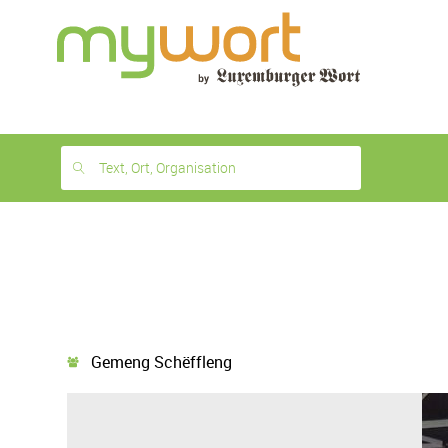
1
month
free
Text, Ort, Organisation
Gemeng Schëffleng