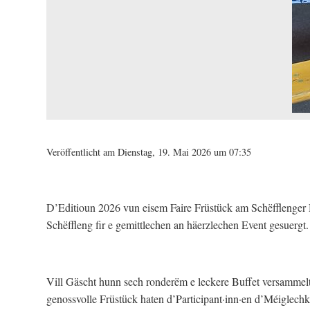
Veröffentlicht am Dienstag, 19. Mai 2026 um 07:35
D’Editioun 2026 vun eisem Faire Früstück am Schëfflenger
Schëffleng fir e gemittlechen an häerzlechen Event gesuergt.
Vill Gäscht hunn sech ronderëm e leckere Buffet versammelt, 
genossvolle Früstück haten d’Participant·inn·en d’Méiglechk