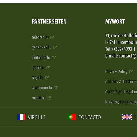
PARTNERSEITEN
MYWORT
31, rue de Holleri
telecran.lu
L-1741 Luxembou
gedenken.lu
Tel.:(+352) 4993-1
E-mail: contact
jobfinder.lu
latina.lu
Privacy Policy
regie.lu
Cookies & Tracking
wortimmo.lu
Contact and legal i
mycar.lu
Nutzungsbedingun
VIRGULE
CONTACTO