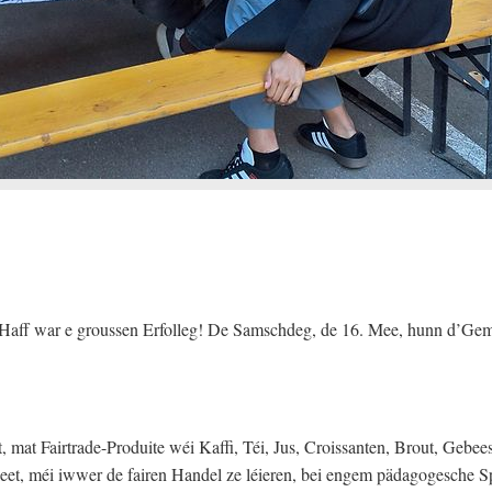
 Haff war e groussen Erfolleg! De Samschdeg, de 16. Mee, hunn d’Ge
mat Fairtrade-Produite wéi Kaffi, Téi, Jus, Croissanten, Brout, Gebees
eet, méi iwwer de fairen Handel ze léieren, bei engem pädagogesche Spi