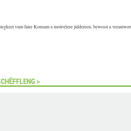
egkeet vum faire Konsum a motivéiere jiddereen, bewosst a verantwor
SCHËFFLENG >