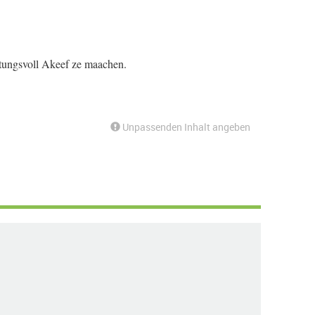
tungsvoll Akeef ze maachen.
Unpassenden Inhalt angeben