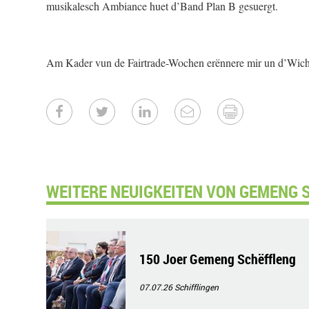
musikalesch Ambiance huet d’Band Plan B gesuergt.
Am Kader vun de Fairtrade-Wochen erënnere mir un d’Wicht
WEITERE NEUIGKEITEN VON GEMENG 
150 Joer Gemeng Schëffleng
07.07.26
Schifflingen