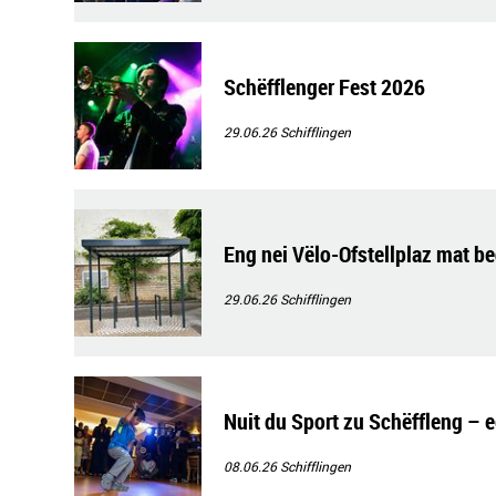
Schëfflenger Fest 2026
29.06.26
Schifflingen
Eng nei Vëlo-Ofstellplaz mat b
29.06.26
Schifflingen
Nuit du Sport zu Schëffleng – 
08.06.26
Schifflingen