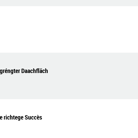
egréngter Daachfläch
ee richtege Succès