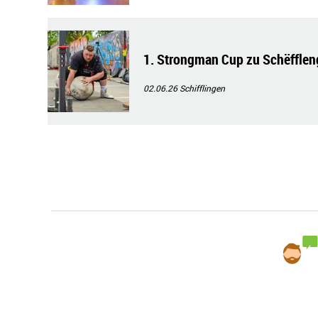
1. Strongman Cup zu Schëfflen
02.06.26
Schifflingen