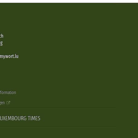
ch
rg
@mywort.lu
nformation
gen
LUXEMBOURG TIMES