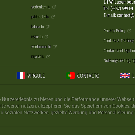
L-1741 Luxembou
gedenken.lu
Tel.:(+352) 4993-1
E-mail: contact
jobfinder.lu
latina.lu
Privacy Policy
regie.lu
Cookies & Tracking
wortimmo.lu
Contact and legal i
mycar.lu
Nutzungsbedingun
VIRGULE
CONTACTO
Nutzererlebnis zu bieten und die Performance unserer Webseite 
ite weiter nutzen, akzeptieren Sie das Speichern von Cookies, 
u sozialen Netzwerken, gezielte Werbung und Personalisierung 