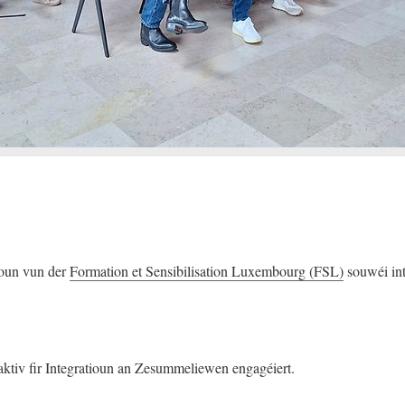
ioun vun der
Formation et Sensibilisation Luxembourg (FSL)
souwéi in
ktiv fir Integratioun an Zesummeliewen engagéiert.