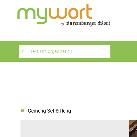
1
month
free
Text, Ort, Organisation
Gemeng Schëffleng