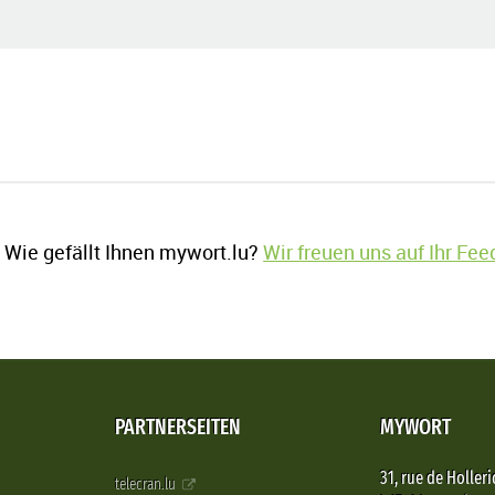
Wie gefällt Ihnen mywort.lu?
Wir freuen uns auf Ihr Fe
PARTNERSEITEN
MYWORT
31, rue de Holleri
telecran.lu