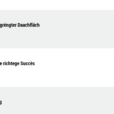
egréngter Daachfläch
ee richtege Succès
g