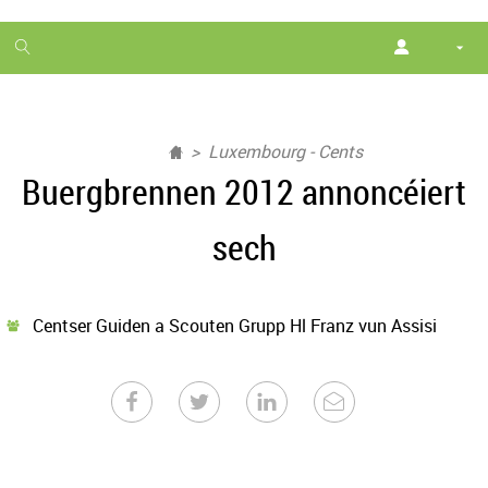
1
month
free
Luxembourg - Cents
Buergbrennen 2012 annoncéiert
sech
Centser Guiden a Scouten Grupp Hl Franz vun Assisi