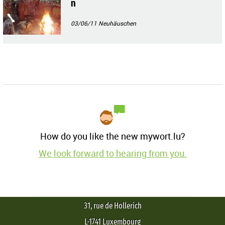
n
03/06/11
Neuhäuschen
How do you like the new mywort.lu?
We look forward to hearing from you.
31, rue de Hollerich
L-1741 Luxembourg