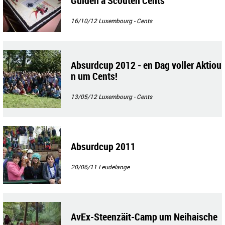
Guiden a Scouten Cents
16/10/12
Luxembourg - Cents
Absurdcup 2012 - en Dag voller Aktiou
n um Cents!
13/05/12
Luxembourg - Cents
Absurdcup 2011
20/06/11
Leudelange
AvEx-Steenzäit-Camp um Neihaische