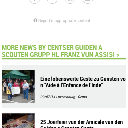
Report inappropriate content
MORE NEWS BY CENTSER GUIDEN A
SCOUTEN GRUPP HL FRANZ VUN ASSISI >
Eine lobenswerte Geste zu Gunsten vo
n "Aide à l’Enfance de l’Inde"
09/07/14
Luxembourg - Cents
25 Joerfeier vun der Amicale vun den