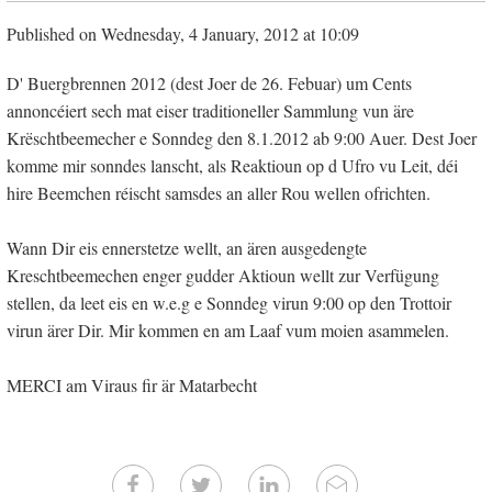
Published on Wednesday, 4 January, 2012 at 10:09
D' Buergbrennen 2012 (dest Joer de 26. Febuar) um Cents
annoncéiert sech mat eiser traditioneller Sammlung vun äre
Krëschtbeemecher e Sonndeg den 8.1.2012 ab 9:00 Auer. Dest Joer
komme mir sonndes lanscht, als Reaktioun op d Ufro vu Leit, déi
hire Beemchen réischt samsdes an aller Rou wellen ofrichten.
Wann Dir eis ennerstetze wellt, an ären ausgedengte
Kreschtbeemechen enger gudder Aktioun wellt zur Verfügung
stellen, da leet eis en w.e.g e Sonndeg virun 9:00 op den Trottoir
virun ärer Dir. Mir kommen en am Laaf vum moien asammelen.
MERCI am Viraus fir är Matarbecht